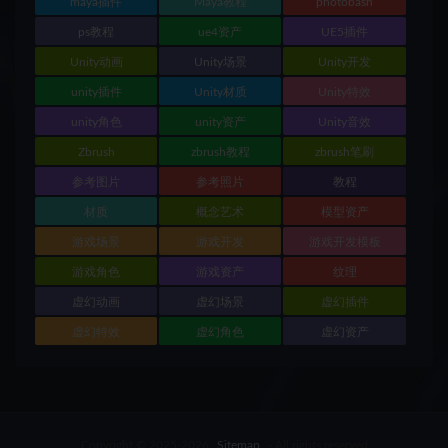
maya插件
Maya教程
photobash
ps教程
ue4资产
UE5插件
Unity动画
Unity场景
Unity开发
unity插件
Unity材质
Unity特效
unity角色
unity资产
Unity音效
Zbrush
zbrush教程
zbrush笔刷
参考图片
参考照片
教程
材质
概念艺术
模型资产
游戏场景
游戏开发
游戏开发模板
游戏角色
游戏资产
纹理
虚幻动画
虚幻场景
虚幻插件
虚幻特效
虚幻角色
虚幻资产
Copyright © 2025-2026
Sitemap
- All rights reserved