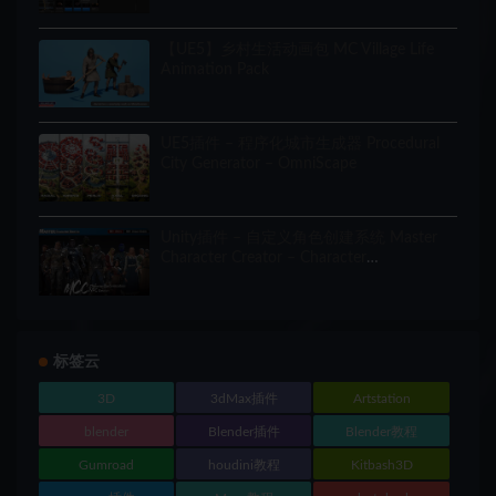
【UE5】乡村生活动画包 MC Village Life
Animation Pack
UE5插件 – 程序化城市生成器 Procedural
City Generator – OmniScape
Unity插件 – 自定义角色创建系统 Master
Character Creator – Character
Customization/NPC Creator
标签云
3D
3dMax插件
Artstation
blender
Blender插件
Blender教程
Gumroad
houdini教程
Kitbash3D