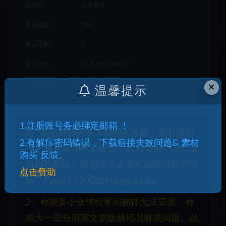
有效期
永久有效
累计销量
234
累计下载
7
最近更新
2025年10月06日
下载遇到问题？可联系客服或留言反馈
×
温馨提示
1.注册账号务必绑定邮箱 ！
1、本站资源大多来自网友发稿，如有侵犯
2.有解压密码错误，下载链接失效问题& 素材
你的权益请联系管理员，我们会第一时间进
购买 反馈。
行审核删除。仅用于个人学习或测试研究使
点击赞助
用，Email：730033856@qq.com
2、有很多小伙伴经常问插件无法安装，有
很大一部分用英文原版就可以解决问题。以