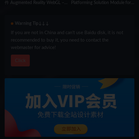
件 Augmented Reality WebGL –
Platforming Solution Module for
Image Tracking WebAR
Game Creator 2
Warning Tip↓↓↓
If you are not in China and can’t use Baidu disk, it is not
recommended to buy it, you need to contact the
webmaster for advice!
Click