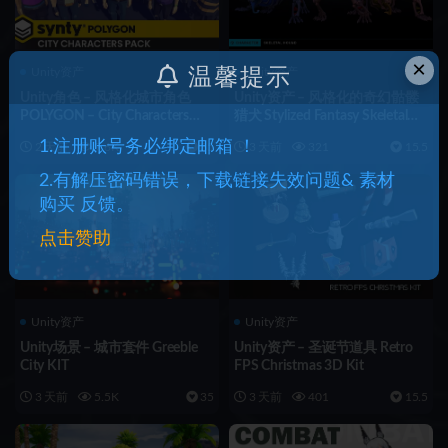
×
温馨提示
Unity资产
Unity资产
Unity角色 – 风格化城市角色
Unity资产 – 风格化的奇幻骷髅
POLYGON – City Characters
猎犬 Stylized Fantasy Skeletal
Pack
Hound
1.注册账号务必绑定邮箱 ！
2 天前
9.6K
35
3 天前
321
15.5
2.有解压密码错误，下载链接失效问题& 素材
购买 反馈。
点击赞助
Unity资产
Unity资产
Unity场景 – 城市套件 Greeble
Unity资产 – 圣诞节道具 Retro
City KIT
FPS Christmas 3D Kit
3 天前
5.5K
35
3 天前
401
15.5