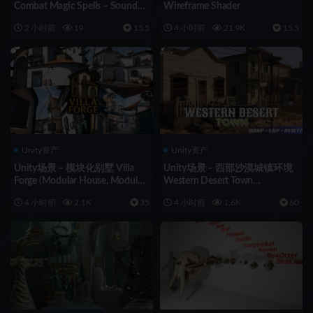
Combat Magic Spells – Sound
Wireframe Shader
Effects
2 小时前
19
15.5
4 小时前
21.9K
15.5
Unity资产
Unity资产
Unity场景 – 模块化别墅 Villa
Unity场景 – 西部沙漠城镇环境
Forge (Modular House, Modular
Western Desert Town
Building, Modular Villa, Coastal
Environment
4 小时前
2.1K
35
4 小时前
1.6K
60
Town, Town)