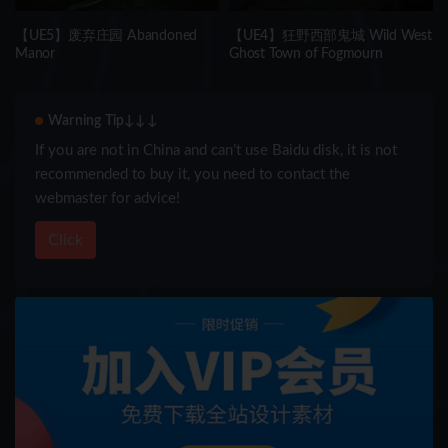
【UE5】废弃庄园 Abandoned
【UE4】狂野西部鬼城 Wild West
Manor
Ghost Town of Fogmourn
Warning Tip↓↓↓
If you are not in China and can’t use Baidu disk, it is not
recommended to buy it, you need to contact the
webmaster for advice!
Click