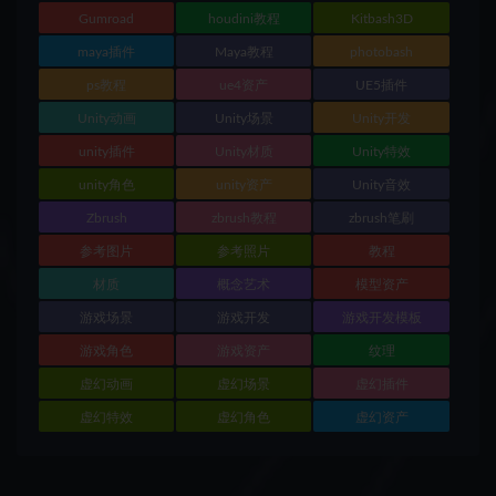
Gumroad
houdini教程
Kitbash3D
maya插件
Maya教程
photobash
ps教程
ue4资产
UE5插件
Unity动画
Unity场景
Unity开发
unity插件
Unity材质
Unity特效
unity角色
unity资产
Unity音效
Zbrush
zbrush教程
zbrush笔刷
参考图片
参考照片
教程
材质
概念艺术
模型资产
游戏场景
游戏开发
游戏开发模板
游戏角色
游戏资产
纹理
虚幻动画
虚幻场景
虚幻插件
虚幻特效
虚幻角色
虚幻资产