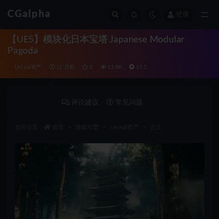
CGalpha
登录
全部
【UE5】模块化日本宝塔 Japanese Modular
Pagoda
Unreal资产
12 月前
0
13.8K
15.5
详情介绍
评论建议
常见问题
当前位置：
首页
游戏引擎
Unreal资产
正文