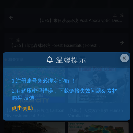
上一篇
【UE5】末日沙漠环境 Post Apocalyptic Desert
Environment ( Post Desert Apocalyptic Wild Desert
3D )
下一篇
【UE5】山地森林环境 Forest Essentials ( Forest
Environment , Procedural Mountain Forest, Forest )
×
温馨提示
相关文章
1.注册账号务必绑定邮箱 ！
2.有解压密码错误，下载链接失效问题& 素材
购买 反馈。
点击赞助
【UE5】卡通城市环境包 Cartoon
【UE5】人类发声音效 Human
City Environment Pack
Vocalizations