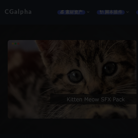
CGalpha
👒 素材资产
🔌 脚本插件
全部