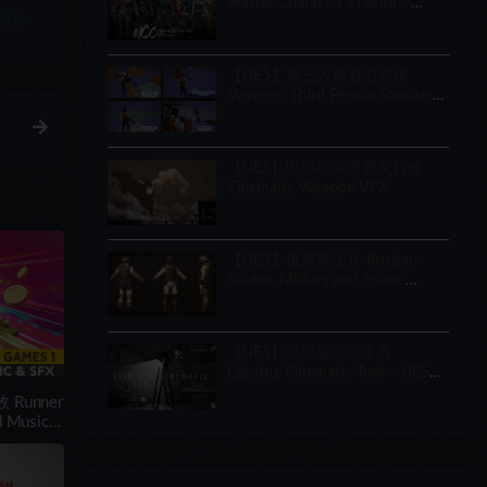
Master Character Creator –
链接
Character Customization/NPC
Creator
【UE5】第三人称射击游戏
Voyager: Third Person Shooter
v2.9
【UE5】电影级武器视觉特效
Cinematic Weapon VFX
【UE5】俄罗斯士兵 Russian
Soldier, Military and Police,
Customizable
【UE5】电影级照明工具
Lighting Cinematic Tool – UE5
Lumen System
 Runner
d Music