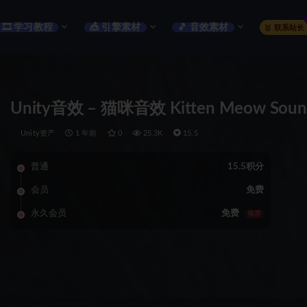
🎞️ 学习教程
🎪 引擎素材
🎵 音效素材
🥇 联系站长
Unity音效 – 猫咪音效 Kitten Meow Sound 
Unity资产
1 年前
0
25.3K
15.5
普通
15.5积分
会员
免费
永久会员
免费
推荐