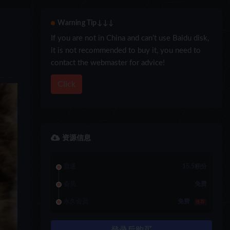
Warning Tip↓↓↓
If you are not in China and can’t use Baidu disk,
it is not recommended to buy it, you need to
contact the webmaster for advice!
Click
资源信息
普通
15.5积分
会员
免费
永久会员
免费
推荐