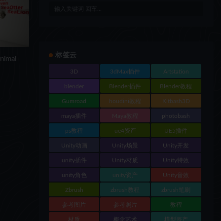
标签云
imal
3D
3dMax插件
Artstation
blender
Blender插件
Blender教程
Gumroad
houdini教程
Kitbash3D
maya插件
Maya教程
photobash
ps教程
ue4资产
UE5插件
Unity动画
Unity场景
Unity开发
unity插件
Unity材质
Unity特效
unity角色
unity资产
Unity音效
Zbrush
zbrush教程
zbrush笔刷
参考图片
参考照片
教程
材质
概念艺术
模型资产