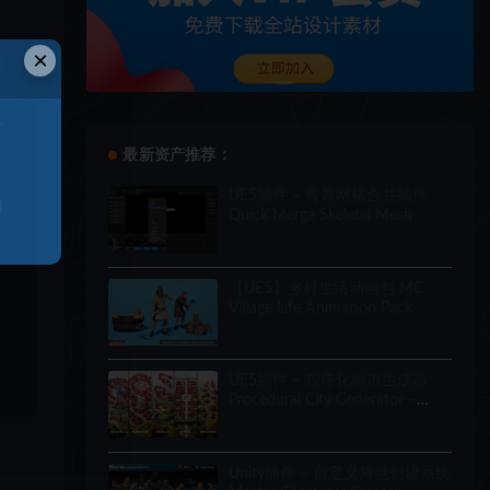
×
于
最新资产推荐：
UE5插件 – 骨骼网格合并插件
和
Quick Merge Skeletal Mesh
【UE5】乡村生活动画包 MC
Village Life Animation Pack
UE5插件 – 程序化城市生成器
Procedural City Generator –
OmniScape
Unity插件 – 自定义角色创建系统