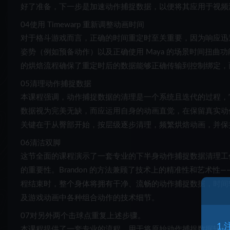
好了准备，下一步是加速动作捕捉数据，以便将其应用于视频
04
使用 Timewarp 重新调整动画时间
对于格斗游戏而言，正确的时间重定时至关重要，因为响应迅
姿势（例如预备动作）以及正确使用 Maya 的场景时间扭曲功
的烘焙流程确保了重定时后的数据能够正确传输到控制绑定，
05
清理动作捕捉数据
本课程强调，动作捕捉数据的清理是一个系统且迭代的过程，
数据视为完美无缺，而应运用自身的动画直觉，在保留真实动
关键在于从臀部开始，按层级逐步清理，频繁烘焙动画，并保
06
清洁双脚
这节全面的课程演示了一套专业的下半身动作捕捉数据清理工
的重要性。Brandon 的方法兼顾了技术上的精准性和艺术
程结束时，整个身体将拥有干净、流畅的动作捕捉数据，时间
及游戏动画中各种组合动作的技术细节。
07
对另外两个击球点重复上述步骤。
1
本课程提供了一套专业的流程，用于将原始动作捕捉数据转化