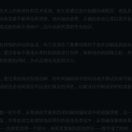
技术上的精准性和艺术美感。布兰登通过迭代创建动画图层、优化关
动画需要不断评估和调整。他对融合姿势、正确的攻击位置以及符合
戏成败的格斗游戏中，战斗动画所需的专业知识。
合持续的评估和改进。布兰登演示了重叠动画对于创作流畅逼真的动
。通过有条不紊地从脊柱到四肢进行创作，保持动作的细微之处，并
和意图的同时，为作品增添光彩和活力。
。通过系统地识别混合帧、在时间编辑器中组织动画并测试所有可能
成的连击动画现在可以进行最后的润色，以解决任何剩余的时机或姿
都一丝不苟，从整体的节奏和韵律到曲线编辑器中的细微调整，无一
题，并将改进之处细致地应用到所有连击变化中，从而确保最终效果
——先彻底清理一个部分，再将其复制到其他部分——既节省了时间