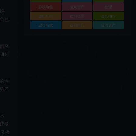
游戏角色
游戏资产
纹理
键
虚幻动画
虚幻场景
虚幻插件
角色
虚幻特效
虚幻角色
虚幻资产
画至
随时
的连
势问
不
流畅
，又保