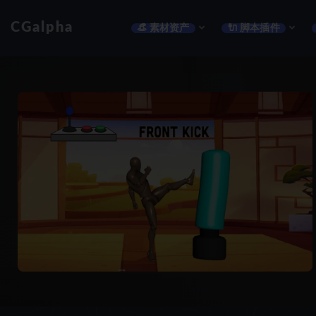
CGalpha
👒 素材资产
🔌 脚本插件
全部