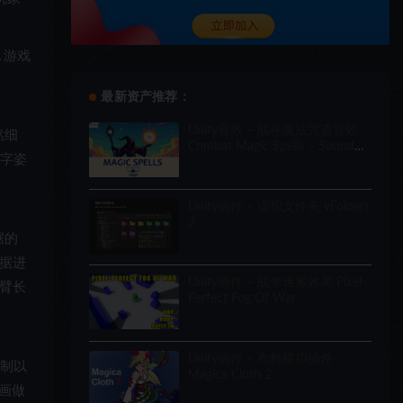
 游戏
最新资产推荐：
Unity音效 – 战斗魔法咒语音效
然细
Combat Magic Spells – Sound
 字姿
Effects
Unity插件 – 虚拟文件夹 vFolders
2
据的
数据进
Unity插件 – 战争迷雾效果 Pixel-
手臂长
Perfect Fog Of War
Unity插件 – 布料模拟插件
控制以
Magica Cloth 2
画做