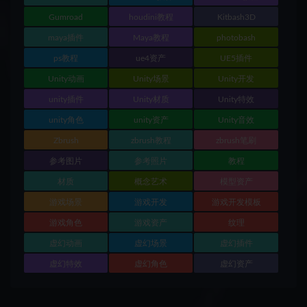
Gumroad
houdini教程
Kitbash3D
maya插件
Maya教程
photobash
ps教程
ue4资产
UE5插件
Unity动画
Unity场景
Unity开发
unity插件
Unity材质
Unity特效
unity角色
unity资产
Unity音效
Zbrush
zbrush教程
zbrush笔刷
参考图片
参考照片
教程
材质
概念艺术
模型资产
游戏场景
游戏开发
游戏开发模板
游戏角色
游戏资产
纹理
虚幻动画
虚幻场景
虚幻插件
虚幻特效
虚幻角色
虚幻资产