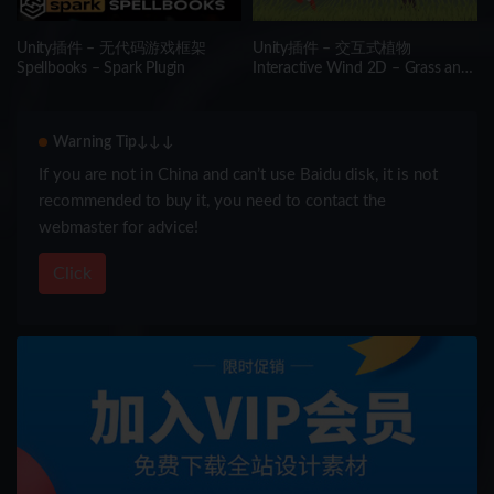
Unity插件 – 无代码游戏框架
Unity插件 – 交互式植物
Spellbooks – Spark Plugin
Interactive Wind 2D – Grass and
Tree Shader
Warning Tip↓↓↓
If you are not in China and can’t use Baidu disk, it is not
recommended to buy it, you need to contact the
webmaster for advice!
Click