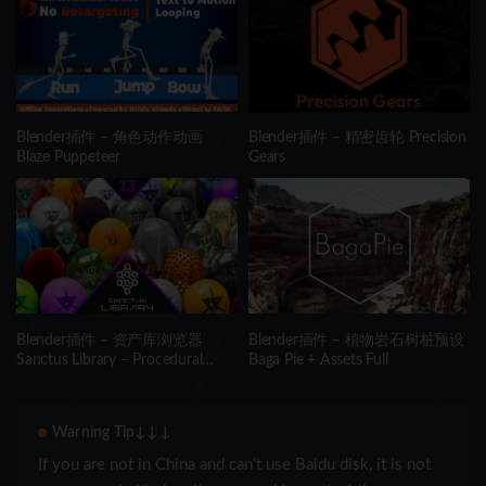
Blender插件 – 角色动作动画
Blender插件 – 精密齿轮 Precision
Blaze Puppeteer
Gears
Blender插件 – 资产库浏览器
Blender插件 – 植物岩石树桩预设
Sanctus Library – Procedural
Baga Pie + Assets Full
Materials + Asset Browser
Warning Tip↓↓↓
If you are not in China and can’t use Baidu disk, it is not