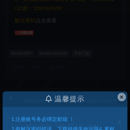
QQ群：1087069289
解压密码
点击查看
问题反馈
Blender插件
Random Starship
星舰飞船
收藏
海报
链接
×
上一篇
温馨提示
Blender插件 – 网格随机生成插件 Random Flow +教程
1.注册账号务必绑定邮箱 ！
下一篇
【UE5】角色行为树系统 Civilian NPCs AI – Smart
2.有解压密码错误，下载链接失效问题& 素材