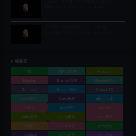
【UE5】俄罗斯士兵 Russian Soldier,
Military and Police, Customizable
【UE5】电影级照明工具 Lighting
Cinematic Tool – UE5 Lumen System
标签云
3D
3dMax插件
Artstation
blender
Blender插件
Blender教程
Gumroad
houdini教程
Kitbash3D
maya插件
Maya教程
photobash
ps教程
ue4资产
UE5插件
Unity动画
Unity场景
Unity开发
unity插件
Unity材质
Unity特效
unity角色
unity资产
Unity音效