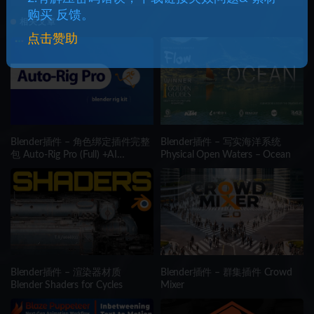
Crowd & Behavior System for UE5
购买 反馈。
相关文章
点击赞助
Blender插件 – 角色绑定插件完整
Blender插件 – 写实海洋系统
包 Auto-Rig Pro (Full) +AI
Physical Open Waters – Ocean
(Win/Mac/Lnx)
Blender插件 – 渲染器材质
Blender插件 – 群集插件 Crowd
Blender Shaders for Cycles
Mixer