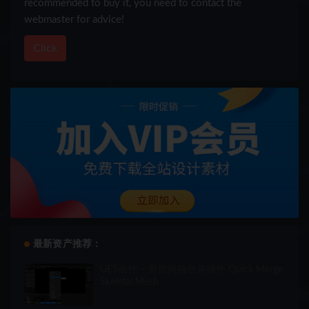
recommended to buy it, you need to contact the
webmaster for advice!
Click
最新资产推荐：
UE5插件 – 骨骼网格合并插件 Quick Merge
Skeletal Mesh