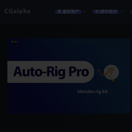
CGalpha
👒 素材资产
🔌 脚本插件
全部