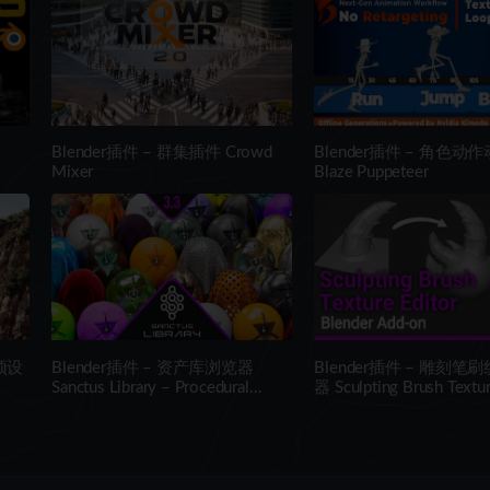
Blender插件 – 群集插件 Crowd
Blender插件 – 角色动
Mixer
Blaze Puppeteer
预设
Blender插件 – 资产库浏览器
Blender插件 – 雕刻笔
Sanctus Library – Procedural
器 Sculpting Brush Textur
Materials + Asset Browser