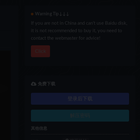
Warning Tip↓↓↓
If you are not in China and can’t use Baidu disk,
it is not recommended to buy it, you need to
contact the webmaster for advice!
Click
免费下载
登录后下载
解压密码
其他信息