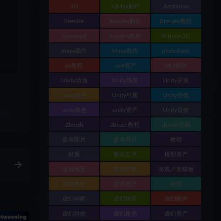
3D
3dMax插件
Artstation
blender
Blender插件
Blender教程
Gumroad
houdini教程
Kitbash3D
maya插件
Maya教程
photobash
ps教程
ue4资产
UE5插件
Unity动画
Unity场景
Unity开发
unity插件
Unity材质
Unity特效
unity角色
unity资产
Unity音效
链接
Zbrush
zbrush教程
zbrush笔刷
参考图片
参考照片
教程
材质
概念艺术
模型资产
游戏场景
游戏开发
游戏开发模板
游戏角色
游戏资产
纹理
虚幻动画
虚幻场景
虚幻插件
虚幻特效
虚幻角色
虚幻资产