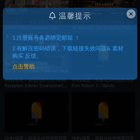
×
温馨提示
Unity场景 – 卡通动漫东京街景
Unity场景 – 日本老旧购物中心环
Anime Tokyo (Japanese City)
境 Japanese Old Shopping Mall
Environment (Modular, Asian,
1.注册账号务必绑定邮箱 ！
Abandoned)
2.有解压密码错误，下载链接失效问题& 素材
购买 反馈。
点击赞助
Unity场景 – 旅馆内部环境 Motel
Unity场景 – 风格化岛屿地形环境
Reception Interior Environment
Pure Nature 2 : Islands
(Hotel, Realistic, Modular)
Unity场景 – 风格化自然地形环境
Unity场景 – 风格化自然地形环境