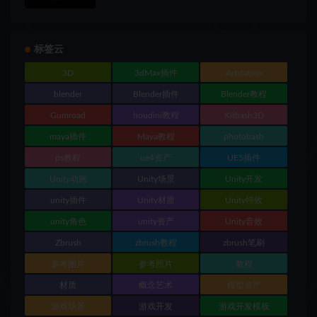
标签云
3D
3dMax插件
Artstation
blender
Blender插件
Blender教程
Gumroad
houdini教程
Kitbash3D
maya插件
Maya教程
photobash
ps教程
ue4资产
UE5插件
Unity动画
Unity场景
Unity开发
unity插件
Unity材质
Unity特效
unity角色
unity资产
Unity音效
Zbrush
zbrush教程
zbrush笔刷
参考图片
参考照片
教程
材质
概念艺术
模型资产
游戏场景
游戏开发
游戏开发模板