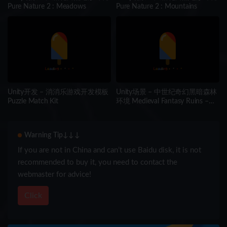
Pure Nature 2 : Meadows
Pure Nature 2 : Mountains
Unity开发 – 消消乐游戏开发模板
Unity场景 – 中世纪奇幻黑暗森林
Puzzle Match Kit
环境 Medieval Fantasy Ruins –
Dark Forest Environment
Warning Tip↓↓↓
If you are not in China and can’t use Baidu disk, it is not
recommended to buy it, you need to contact the
webmaster for advice!
Click