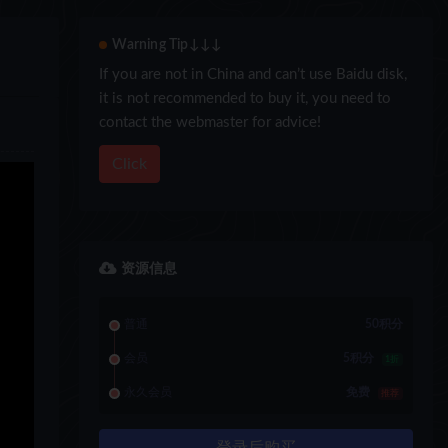
Warning Tip↓↓↓
If you are not in China and can’t use Baidu disk,
it is not recommended to buy it, you need to
contact the webmaster for advice!
Click
资源信息
普通
50积分
会员
5积分
1折
永久会员
免费
推荐