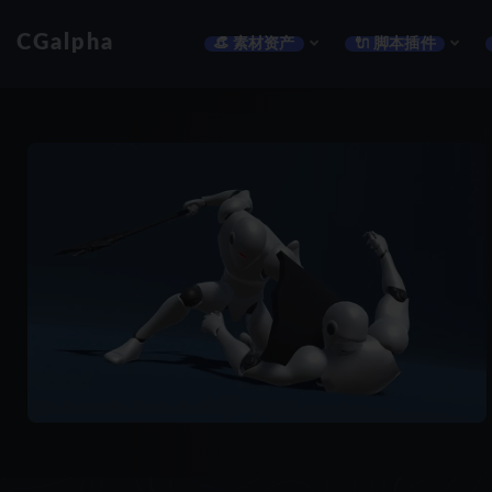
CGalpha
👒 素材资产
🔌 脚本插件
全部