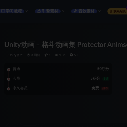
🎞️ 学习教程
🎪 引擎素材
🎵 音效素材
🥇 联系站长
Unity动画 – 格斗动画集 Protector Anims
Unity资产
3 周前
1
9.3K
50
普通
50积分
会员
5积分
1折
永久会员
免费
推荐