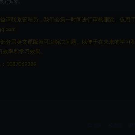
置和旋转归零。
权益请联系管理员，我们会第一时间进行审核删除。仅用
q.com
一部分用英文原版就可以解决问题。以便于在未来的学习
习效率和学习效果。
087069289
收藏
海报