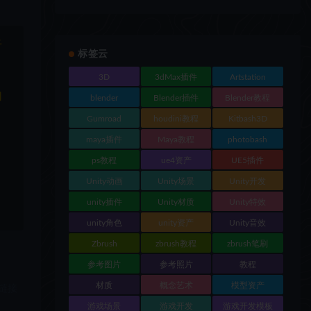
于
标签云
3D
3dMax插件
Artstation
和
blender
Blender插件
Blender教程
Gumroad
houdini教程
Kitbash3D
maya插件
Maya教程
photobash
ps教程
ue4资产
UE5插件
Unity动画
Unity场景
Unity开发
unity插件
Unity材质
Unity特效
unity角色
unity资产
Unity音效
Zbrush
zbrush教程
zbrush笔刷
参考图片
参考照片
教程
材质
概念艺术
模型资产
链接
游戏场景
游戏开发
游戏开发模板