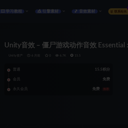
🎞️ 学习教程
🎪 引擎素材
🎵 音效素材
🥇 联系站长
Unity音效 – 僵尸游戏动作音效 Essential : 
Unity资产
6 月前
0
6.7K
15.5
普通
15.5积分
会员
免费
永久会员
免费
推荐