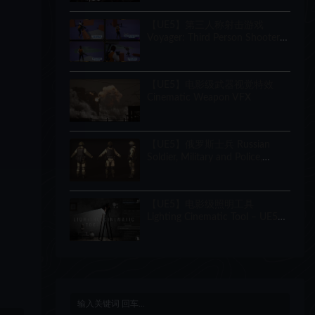
Creator
【UE5】第三人称射击游戏
Voyager: Third Person Shooter
v2.9
【UE5】电影级武器视觉特效
Cinematic Weapon VFX
【UE5】俄罗斯士兵 Russian
Soldier, Military and Police,
Customizable
【UE5】电影级照明工具
Lighting Cinematic Tool – UE5
Lumen System