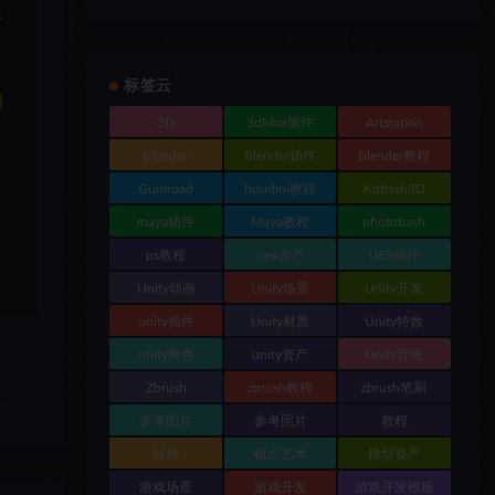
于
标签云
和
3D
3dMax插件
Artstation
blender
Blender插件
Blender教程
Gumroad
houdini教程
Kitbash3D
maya插件
Maya教程
photobash
ps教程
ue4资产
UE5插件
Unity动画
Unity场景
Unity开发
unity插件
Unity材质
Unity特效
unity角色
unity资产
Unity音效
Zbrush
zbrush教程
zbrush笔刷
链接
参考图片
参考照片
教程
材质
概念艺术
模型资产
游戏场景
游戏开发
游戏开发模板