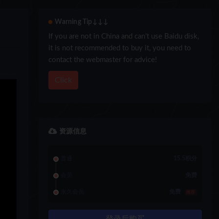
Warning Tip↓↓↓
If you are not in China and can’t use Baidu disk,
it is not recommended to buy it, you need to
contact the webmaster for advice!
Click
资源信息
普通
15.5积分
会员
免费
永久会员
免费
推荐