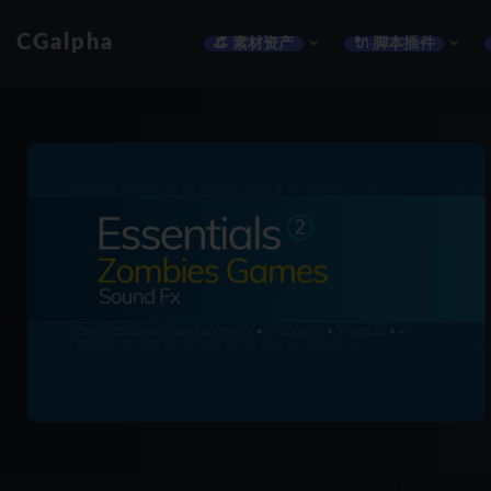
CGalpha
👒 素材资产
🔌 脚本插件
全部