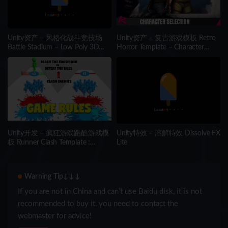
Unity资产 – 风格化战斗竞技场
Unity资产 – 复古游戏模板 Retro
Battle Stadium – Low Poly 3D
Horror Template – Character
Models Pack
Selection
Unity开发 – 疯狂游戏跑酷游戏模
Unity特效 – 溶解特效 Dissolve FX
板 Runner Clash Template :
Lite
Hypercasual Starter Kit
Warning Tip↓↓↓
If you are not in China and can’t use Baidu disk, it is not
recommended to buy it, you need to contact the
webmaster for advice!