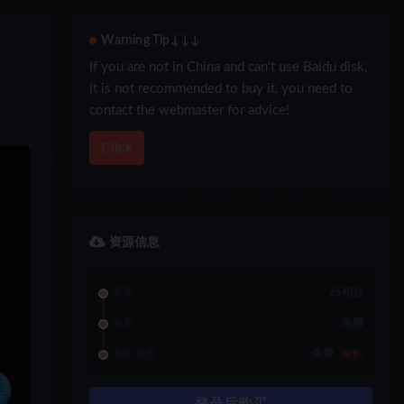
Warning Tip↓↓↓
If you are not in China and can’t use Baidu disk,
it is not recommended to buy it, you need to
contact the webmaster for advice!
Click
资源信息
普通
25积分
会员
免费
永久会员
免费
推荐