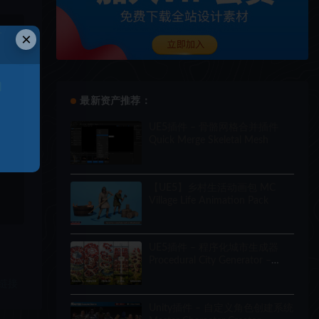
于
×
和
最新资产推荐：
UE5插件 – 骨骼网格合并插件
Quick Merge Skeletal Mesh
【UE5】乡村生活动画包 MC
Village Life Animation Pack
UE5插件 – 程序化城市生成器
Procedural City Generator –
OmniScape
链接
Unity插件 – 自定义角色创建系统