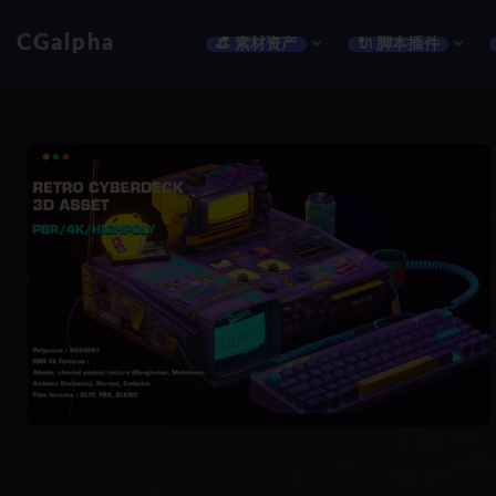
CGalpha
👒 素材资产
🔌 脚本插件
全部