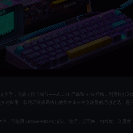
赛博朋克美学，充满了怀旧细节——从 CRT 屏幕和 VHS 插槽，到霓虹灯闪
，是实时应用、影院环境或风格化的复古未来主义场景的理想之选。是
件，可使用 Octane
PBR 4k 渲染。纹理：反照率、粗糙度、金属度