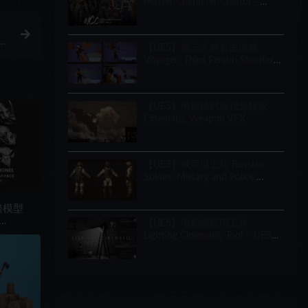
Master Character Creator –
Character Customization/NPC
Creator
R
【UE5】第三人称射击游戏
Voyager: Third Person Shooter
v2.9
【UE5】电影级武器视觉特效
Cinematic Weapon VFX
【UE5】俄罗斯士兵 Russian
Soldier, Military and Police,
Customizable
骼模型
【UE5】电影级照明工具
 21 in
Lighting Cinematic Tool – UE5
Lumen System