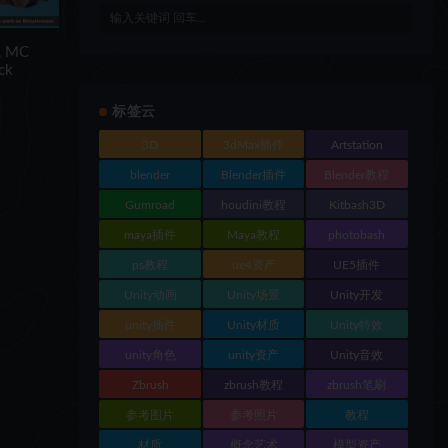
 MC
ack
标签云
3D
3dMax插件
Artstation
blender
Blender插件
Blender教程
Gumroad
houdini教程
Kitbash3D
maya插件
Maya教程
photobash
ps教程
ue4资产
UE5插件
Unity动画
Unity场景
Unity开发
unity插件
Unity材质
Unity特效
unity角色
unity资产
Unity音效
Zbrush
zbrush教程
zbrush笔刷
参考图片
参考照片
教程
材质
概念艺术
模型资产