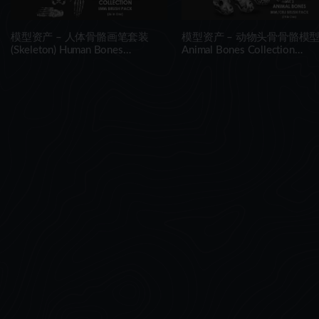
模型资产 – 人体骨骼画笔套装
模型资产 – 动物头骨骨骼模
(Skeleton) Human Bones
Animal Bones Collection
Collection IMM\Stl\Obj Brush
IMM/Stl/Obj Brush Pack 14 i
Pack 26 in One
One Vol.3