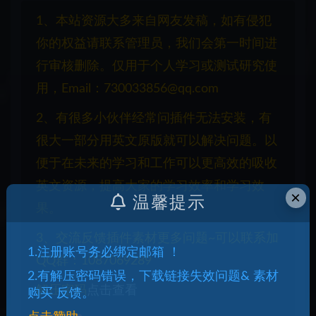
1、本站资源大多来自网友发稿，如有侵犯
你的权益请联系管理员，我们会第一时间进
行审核删除。仅用于个人学习或测试研究使
用，Email：730033856@qq.com
2、有很多小伙伴经常问插件无法安装，有
很大一部分用英文原版就可以解决问题。以
便于在未来的学习和工作可以更高效的吸收
英文资源，提高大家的学习效率和学习效
×
温馨提示
果。
3、交流反馈插件素材更多问题~可以联系加
1.注册账号务必绑定邮箱 ！
QQ群：1087069289
2.有解压密码错误，下载链接失效问题& 素材
解压密码
点击查看
购买 反馈。