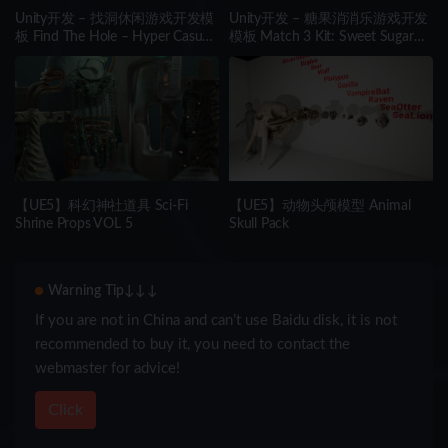
Unity开发 – 找洞休闲游戏开发模
Unity开发 – 糖果消消乐游戏开发
板 Find The Hole – Hyper Casual
模板 Match 3 Kit: Sweet Sugar
Game
Candy
【UE5】科幻神社道具 Sci-Fi
【UE5】动物头颅模型 Animal
Shrine Props VOL 5
Skull Pack
Warning Tip↓↓↓
If you are not in China and can’t use Baidu disk, it is not
recommended to buy it, you need to contact the
webmaster for advice!
Click