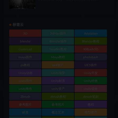
标签云
3D
3dMax插件
Artstation
blender
Blender插件
Blender教程
Gumroad
houdini教程
Kitbash3D
maya插件
Maya教程
photobash
ps教程
ue4资产
UE5插件
Unity动画
Unity场景
Unity开发
unity插件
Unity材质
Unity特效
unity角色
unity资产
Unity音效
Zbrush
zbrush教程
zbrush笔刷
参考图片
参考照片
教程
材质
概念艺术
模型资产