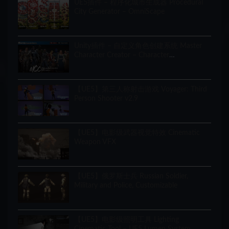
UE5插件 – 程序化城市生成器 Procedural
City Generator – OmniScape
Unity插件 – 自定义角色创建系统 Master
Character Creator – Character
Customization/NPC Creator
【UE5】第三人称射击游戏 Voyager: Third
Person Shooter v2.9
【UE5】电影级武器视觉特效 Cinematic
Weapon VFX
【UE5】俄罗斯士兵 Russian Soldier,
Military and Police, Customizable
【UE5】电影级照明工具 Lighting
Cinematic Tool – UE5 Lumen System