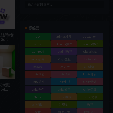
标签云
软阴影和发
3D
3dMax插件
Artstation
Soft
blender
Blender插件
Blender教程
Gumroad
houdini教程
Kitbash3D
maya插件
Maya教程
photobash
ps教程
ue4资产
UE5插件
Unity动画
Unity场景
Unity开发
unity插件
Unity材质
Unity特效
全局光照
bal
unity角色
unity资产
Unity音效
Zbrush
zbrush教程
zbrush笔刷
参考图片
参考照片
教程
材质
概念艺术
模型资产