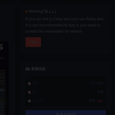
Warning Tip↓↓↓
If you are not in China and can’t use Baidu disk,
it is not recommended to buy it, you need to
contact the webmaster for advice!
Click
资源信息
普通
15.5积分
会员
免费
永久会员
免费
推荐