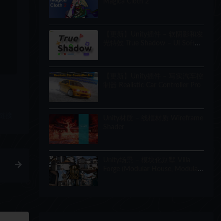
Magica Cloth 2
【更新】Unity插件 – 软阴影和发
光特效 True Shadow – UI Soft
Shadow and Glow
【更新】Unity插件 – 写实汽车控
制器 Realistic Car Controller Pro
链接
Unity材质 – 线框材质 Wireframe
Shader
Unity场景 – 模块化别墅 Villa
Forge (Modular House, Modular
Building, Modular Villa, Coastal
Town, Town)