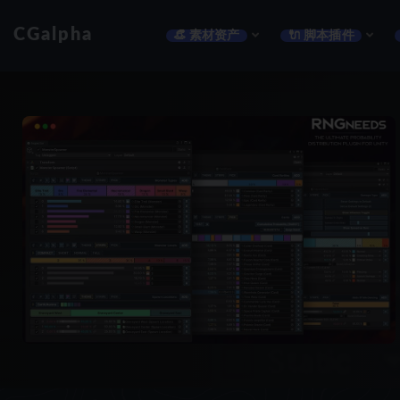
CGalpha
👒 素材资产
🔌 脚本插件
全部