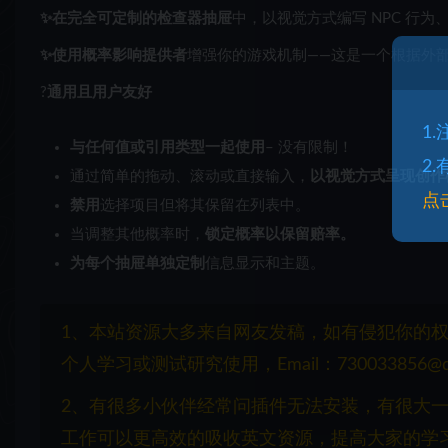
✨在
完全可定制的检查器抽屉
中，以视觉方式编写 NPC 行
✨使用
概率影响提供者
增强你的游戏机制——这是一个根据外
?
通用且用户友好
1
与任何值或引用类型一起使用
– 没有限制！
2
通过简单的拖动、滚动或直接输入，
以视觉方式呈现创作
点
禁用
选择项目但将其保留在列表中。
当调整其他概率时，
锁定概率以保留赔率。
为每个抽屉单独定制
信息显示和主题。
1、本站资源大多来自网友发稿，如有侵犯你的
个人学习或测试研究使用，Email：730033856@q
2、有很多小伙伴经常问插件无法安装，有很大
工作可以更高效的吸收英文资源，提高大家的学