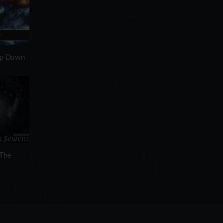
p Down
The