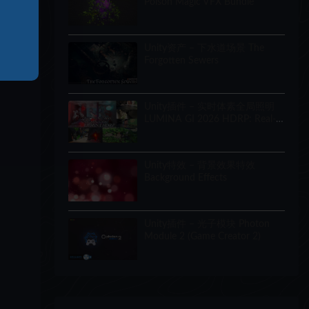
Poison Magic VFX Bundle
Unity资产 – 下水道场景 The
Forgotten Sewers
Unity插件 – 实时体素全局照明
LUMINA GI 2026 HDRP: Real-
Time Voxel Global Illumination
Unity特效 – 背景效果特效
。
Background Effects
Unity插件 – 光子模块 Photon
Module 2 (Game Creator 2)