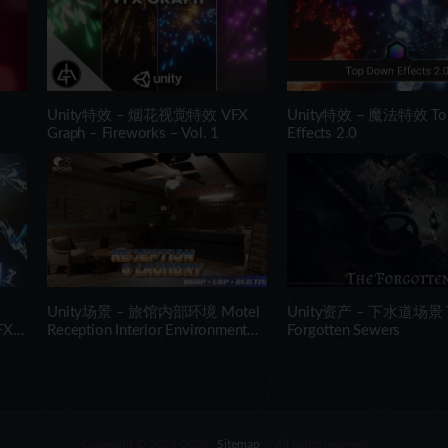
Unity特效 – 烟花视觉特效 VFX
Unity特效 – 魔法特效 To
Graph – Fireworks – Vol. 1
Effects 2.0
Unity场景 – 旅馆内部环境 Motel
Unity资产 – 下水道场景 
FX
Reception Interior Environment
Forgotten Sewers
(Hotel, Realistic, Modular)
Copyright © 2025-2026
Sitemap
- All rights reserved