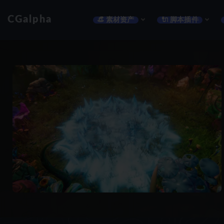
CGalpha
👒 素材资产
🔌 脚本插件
全部