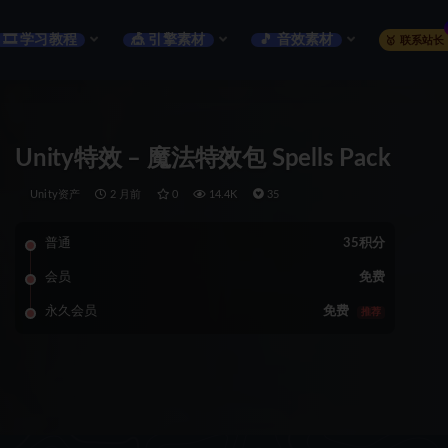
🎞️ 学习教程
🎪 引擎素材
🎵 音效素材
🥇 联系站长
Unity特效 – 魔法特效包 Spells Pack
Unity资产
2 月前
0
14.4K
35
普通
35积分
会员
免费
永久会员
免费
推荐