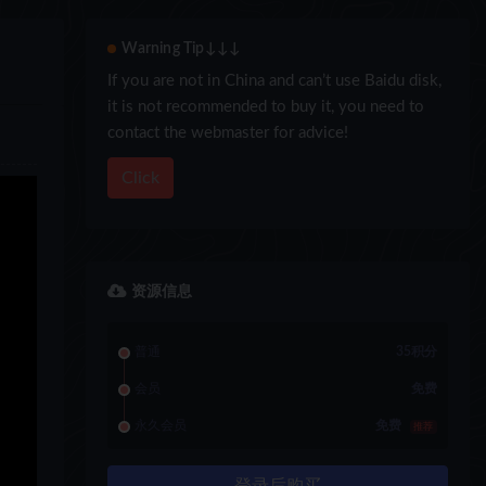
Warning Tip↓↓↓
If you are not in China and can’t use Baidu disk,
it is not recommended to buy it, you need to
contact the webmaster for advice!
Click
资源信息
普通
35积分
会员
免费
永久会员
免费
推荐