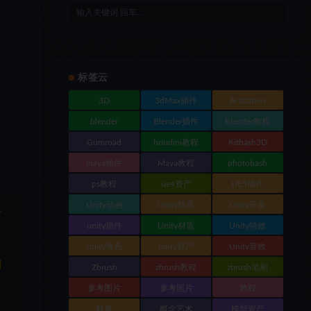
标签云
3D
3dMax插件
Artstation
blender
Blender插件
Blender教程
Gumroad
houdini教程
Kitbash3D
maya插件
Maya教程
photobash
ps教程
ue4资产
UE5插件
Unity动画
Unity场景
Unity开发
于
unity插件
Unity材质
Unity特效
unity角色
unity资产
Unity音效
和
Zbrush
zbrush教程
zbrush笔刷
参考图片
参考照片
教程
材质
概念艺术
模型资产