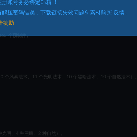
.注册账号务必绑定邮箱 ！
.有解压密码错误，下载链接失效问题& 素材购买 反馈。
击赞助
 465 个预制件。
10 个风暴法术、11 个光明法术、10 个黑暗法术、10 个自然法术）
 种光明、4 种黑暗、2 种自然）。