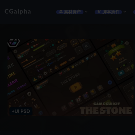
CGalpha
👒 素材资产
🔌 脚本插件
全部