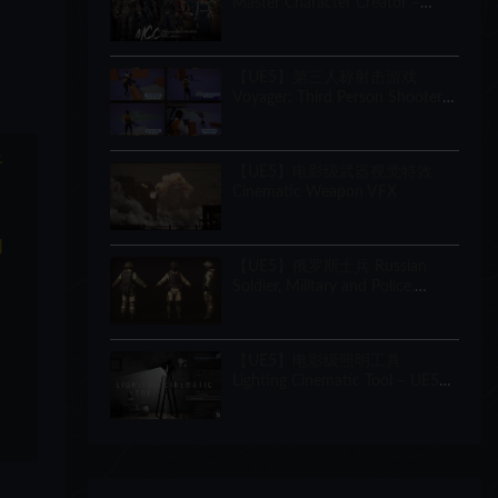
Master Character Creator –
Character Customization/NPC
Creator
【UE5】第三人称射击游戏
Voyager: Third Person Shooter
v2.9
于
【UE5】电影级武器视觉特效
Cinematic Weapon VFX
和
【UE5】俄罗斯士兵 Russian
Soldier, Military and Police,
Customizable
【UE5】电影级照明工具
Lighting Cinematic Tool – UE5
Lumen System