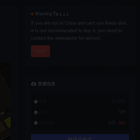
Warning Tip↓↓↓
If you are not in China and can’t use Baidu disk,
it is not recommended to buy it, you need to
contact the webmaster for advice!
Click
资源信息
普通
15.5积分
会员
免费
永久会员
免费
推荐