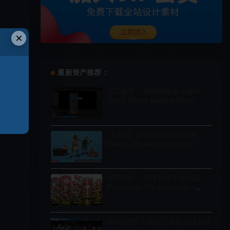
×
最新资产推荐：
UE5插件 – 骨骼网格合并插件
Quick Merge Skeletal Mesh
【UE5】乡村生活动画包 MC
Village Life Animation Pack
UE5插件 – 程序化城市生成器
Procedural City Generator –
OmniScape
Unity插件 – 自定义角色创建系统