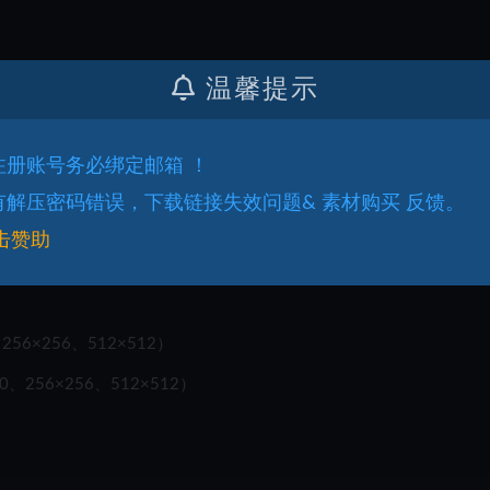
温馨提示
.注册账号务必绑定邮箱 ！
.有解压密码错误，下载链接失效问题& 素材购买 反馈。
击赞助
256×256、512×512）
0、256×256、512×512）