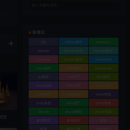
链接
标签云
3D
3dMax插件
Artstation
blender
Blender插件
Blender教程
Gumroad
houdini教程
Kitbash3D
maya插件
Maya教程
photobash
ps教程
ue4资产
UE5插件
Unity动画
Unity场景
Unity开发
unity插件
Unity材质
Unity特效
unity角色
unity资产
Unity音效
Zbrush
zbrush教程
zbrush笔刷
通城堡
参考图片
参考照片
教程
材质
概念艺术
模型资产