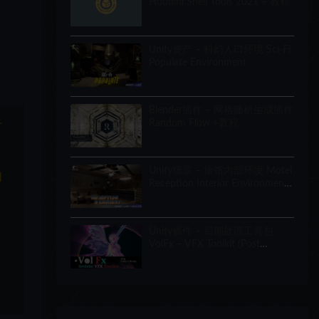
Houdini Shelf tools 2021 + 教程
Unity资产 – 科幻人口环境 Sci-Fi
Populate Environment
Blender插件 – 网格随机生成插件
Random Flow +教程
于
Unity场景 – 旅馆内部环境 Motel
和
Reception Interior Environment
(Hotel, Realistic, Modular)
Unity插件 – 后期处理工具包
VolFx – VFX Toolkit (Post
Processing, Timeline Tracks,
Shaders, Tools)