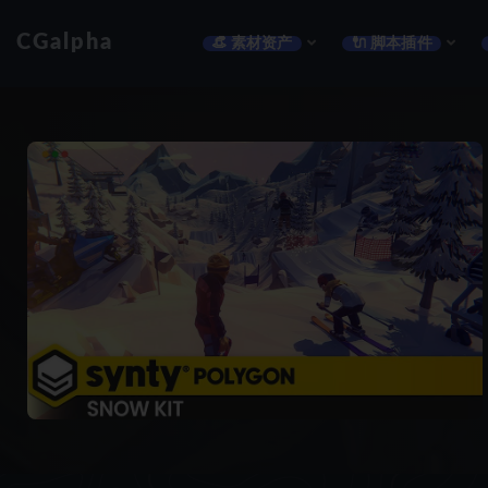
CGalpha
👒 素材资产
🔌 脚本插件
全部