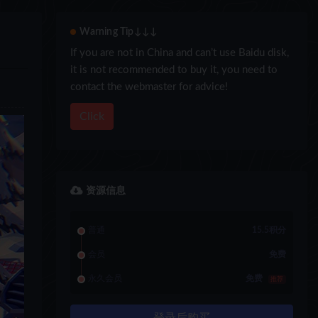
Warning Tip↓↓↓
If you are not in China and can’t use Baidu disk,
it is not recommended to buy it, you need to
contact the webmaster for advice!
Click
资源信息
普通
15.5积分
会员
免费
永久会员
免费
推荐