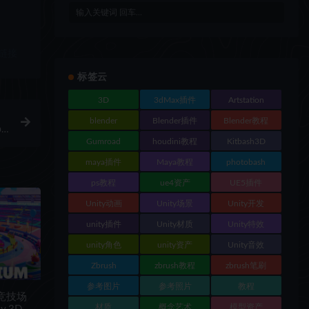
链接
标签云
3D
3dMax插件
Artstation
blender
Blender插件
Blender教程
le
Gumroad
houdini教程
Kitbash3D
maya插件
Maya教程
photobash
ps教程
ue4资产
UE5插件
Unity动画
Unity场景
Unity开发
unity插件
Unity材质
Unity特效
unity角色
unity资产
Unity音效
Zbrush
zbrush教程
zbrush笔刷
参考图片
参考照片
教程
斗竞技场
材质
概念艺术
模型资产