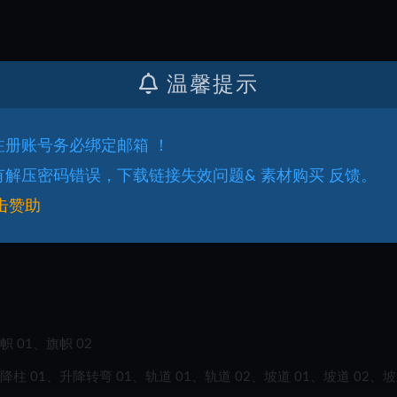
温馨提示
.注册账号务必绑定邮箱 ！
.有解压密码错误，下载链接失效问题& 素材购买 反馈。
击赞助
帜 01、旗帜 02
升降柱 01、升降转弯 01、轨道 01、轨道 02、坡道 01、坡道 02、