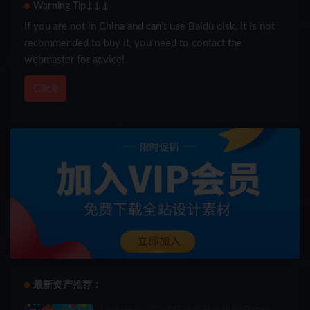
Warning Tip↓↓↓
If you are not in China and can’t use Baidu disk, it is not
recommended to buy it, you need to contact the
webmaster for advice!
Click
最新资产推荐：