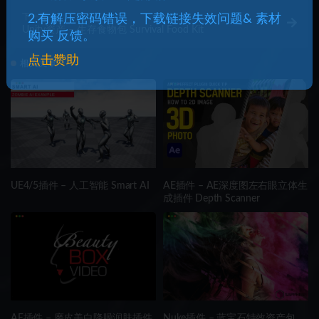
下一篇
2.有解压密码错误，下载链接失效问题& 素材
Unity资产 – 生存食物包 Survival Food Kit
购买 反馈。
点击赞助
相关文章
UE4/5插件 – 人工智能 Smart AI
AE插件 – AE深度图左右眼立体生
成插件 Depth Scanner
AE插件 – 磨皮美白降噪润肤插件
Nuke插件 – 蓝宝石特效资产包