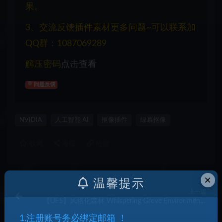
果。
3、交流反馈插件素材更多问题~可以联系加
QQ群：1087069289
解压密码
点击查看
问题反馈
NVIDIA
人工智能 AI
抠像插件
绿幕抠像
收藏
海报
链接
×
温馨提示
上一篇
【UE5】风格化森林 Whispering Grove Environment (
Stylized Forest )
1.注册账号务必绑定邮箱 ！