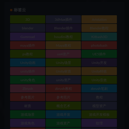
标签云
3D
3dMax插件
Artstation
blender
Blender插件
Blender教程
Gumroad
houdini教程
Kitbash3D
maya插件
Maya教程
photobash
ps教程
ue4资产
UE5插件
Unity动画
Unity场景
Unity开发
unity插件
Unity材质
Unity特效
unity角色
unity资产
Unity音效
Zbrush
zbrush教程
zbrush笔刷
参考图片
参考照片
教程
材质
概念艺术
模型资产
游戏场景
游戏开发
游戏开发模板
游戏角色
游戏资产
纹理