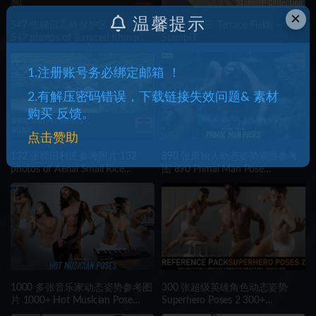
×
温馨提示
547 张梯田高棉保护区参考照片
Unity – 梯田 Terrace Fields –
547 photos of Terraced Khmer
StampIT
Sanctuary on Hill
1.注册账号务必绑定邮箱 ！
2.有解压密码错误，下载链接失效问题& 素材
购买 反馈。
点击赞助
132 张梯田村庄参考照片 132
890 张原始人动态姿势素描参考
photos of Aerial Small Rice
图 890 Primal Man Pose
Terraces Village
Reference Pictures
1000 多张音乐家动态姿势参考图
300 张超级英雄角色动态姿势
片 1000+ Hot Musician Pose
Superhero Poses 2 300+
Reference Pictures
Reference pictures including 360°