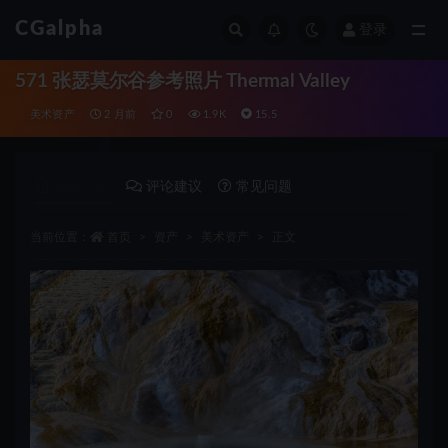
CGalpha
登录
全部
571 张瑟莫尔谷参考照片 Thermal Valley
美术资产
2 月前
0
1.9K
15.5
详情介绍
评论建议
常见问题
当前位置：
首页
资产
美术资产
正文