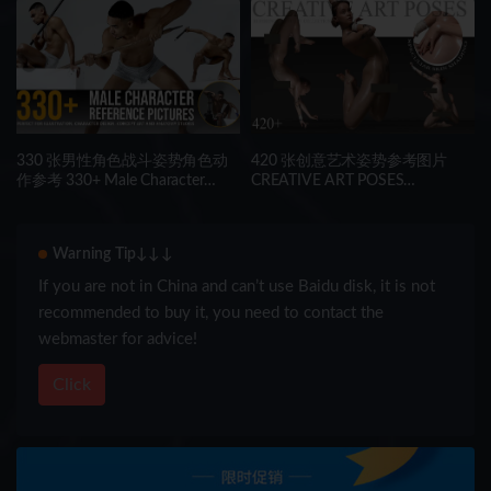
Turnarounds
330 张男性角色战斗姿势角色动
420 张创意艺术姿势参考图片
作参考 330+ Male Character
CREATIVE ART POSES
Reference Pictures
420+Reference Pictures
Warning Tip↓↓↓
If you are not in China and can’t use Baidu disk, it is not
recommended to buy it, you need to contact the
webmaster for advice!
Click