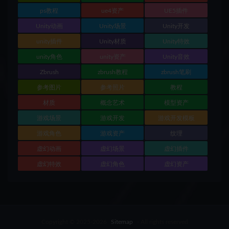
ps教程
ue4资产
UE5插件
Unity动画
Unity场景
Unity开发
unity插件
Unity材质
Unity特效
unity角色
unity资产
Unity音效
Zbrush
zbrush教程
zbrush笔刷
参考图片
参考照片
教程
材质
概念艺术
模型资产
游戏场景
游戏开发
游戏开发模板
游戏角色
游戏资产
纹理
虚幻动画
虚幻场景
虚幻插件
虚幻特效
虚幻角色
虚幻资产
Copyright © 2025-2026
Sitemap
- All rights reserved