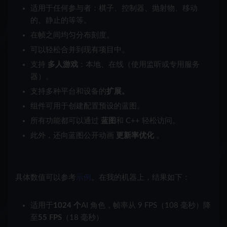
适用于任何参与者：棋子、控制器、抛射物、移动
的、静止的等等。
在帧之间均匀分布刻度。
可以轻松合并到现有项目中。
支持
多人游戏
：本地、在线（使用监听或专用服务
器）。
支持多种平台和设备的
扩展。
组件可用于创建配置预设的蓝图。
所有功能都可以通过
蓝图
和 C++ 轻松访问。
此外，还向蓝图公开动画
更新率优化
。
具体数值可以参考
示例
。在我的机器上，结果如下：
适用于
1024 个
AI 角色，帧率从 9 FPS（108 毫秒）降
至
55 FPS
（18 毫秒）