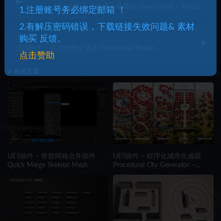
UE5插件 – 大规模人群模拟 OverCrowd – Massive
1.注册账号务必绑定邮箱 ！
Crowd Simulation
2.有解压密码错误，下载链接失效问题& 素材
购买 反馈。
下一篇
UE5插件 – 程序地形生成器 Procedural Terrain
点击赞助
Generator v2
相关文章
UE5插件 – 骨骼网格合并插件
UE5插件 – 程序化城市生成器
Quick Merge Skeletal Mesh
Procedural City Generator –
OmniScape