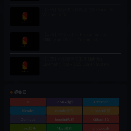
【UE5】电影级武器视觉特效 Cinematic
Weapon VFX
【UE5】俄罗斯士兵 Russian Soldier,
Military and Police, Customizable
【UE5】电影级照明工具 Lighting
Cinematic Tool – UE5 Lumen System
标签云
3D
3dMax插件
Artstation
blender
Blender插件
Blender教程
Gumroad
houdini教程
Kitbash3D
maya插件
Maya教程
photobash