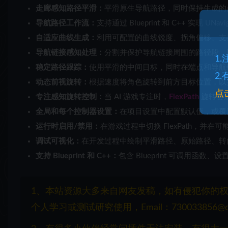
走廊感知路径平滑：
平滑原生导航路径，同时保持生成的点位
导航路径工作流：
支持通过 Blueprint 和 C++ 实现 
自适应曲线生成：
利用可配置的曲线锐度、拐角偏移、支
导航链接感知处理：
分割并保护导航链接周围的路径段，
1
稳定路径跟踪：
使用平滑的中间目标，同时在端点和导航
2
动态前视旋转：
根据速度将角色旋转到前方目标位置，以
点
专注感知旋转控制：
当 AI 游戏专注时，
FlexPath
旋转会后
全局和每个控制器设置：
在项目设置中配置默认​​值，或覆
运行时启用/禁用：
在游戏过程中切换 FlexPath，并在可
调试可视化：
在开发过程中绘制平滑路径、原始路径、转
支持 Blueprint 和 C++：
包含 Blueprint 可调用函数、
1、本站资源大多来自网友发稿，如有侵犯你的
个人学习或测试研究使用，Email：730033856@q