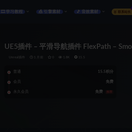
🎞️ 学习教程
🎪 引擎素材
🎵 音效素材
🥇 联系站长
UE5插件 – 平滑导航插件 FlexPath – Smoot
Unreal插件
1 月前
0
1.8K
15.5
普通
15.5积分
会员
免费
永久会员
免费
推荐