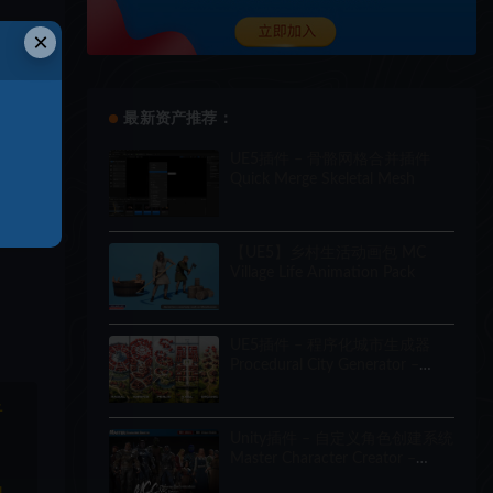
×
最新资产推荐：
UE5插件 – 骨骼网格合并插件
Quick Merge Skeletal Mesh
【UE5】乡村生活动画包 MC
Village Life Animation Pack
UE5插件 – 程序化城市生成器
Procedural City Generator –
OmniScape
于
Unity插件 – 自定义角色创建系统
Master Character Creator –
Character Customization/NPC