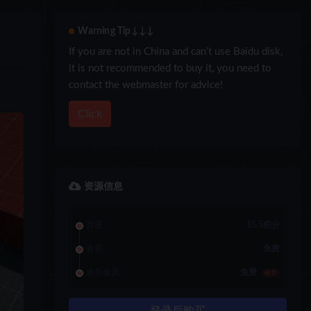
Warning Tip↓↓↓
If you are not in China and can’t use Baidu disk,
it is not recommended to buy it, you need to
contact the webmaster for advice!
Click
资源信息
普通
15.5积分
会员
免费
永久会员
免费
推荐