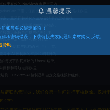
于有效的 NavMesh 走廊空间内。
温馨提示
UNavigationPath 平滑，保留比原始点数组更丰富的路径数据。
撑点、重采样和简化来生成更清晰的运动路径。
以保持遍历行为和重要的导航锚点。
.注册账号务必绑定邮箱 ！
链接附近保持更严格的范围处理。
.有解压密码错误，下载链接失效问题& 素材购买 反馈。
实现更平滑的朝向和减少抖动。
击赞助
退，帮助其与现有的 AI 行为共存。
盖每个 AI 控制器的平滑和跟随行为。
能的情况下恢复原始的 Unreal 路径。
向目标和导航走廊数据。
设置结构、FlexPath AI 控制器和自定义路径跟踪组件。
权益请联系管理员，我们会第一时间进行审核删除。仅用
q.com