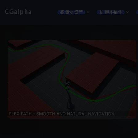
CGalpha
👒 素材资产
🔌 脚本插件
全部