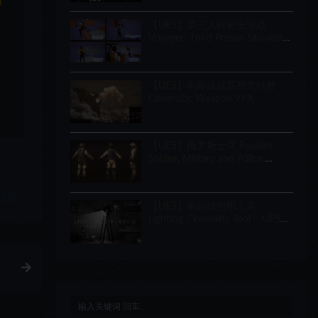
和
Creator
【UE5】第三人称射击游戏
Voyager: Third Person Shooter
v2.9
【UE5】电影级武器视觉特效
Cinematic Weapon VFX
【UE5】俄罗斯士兵 Russian
Soldier, Military and Police,
Customizable
链接
【UE5】电影级照明工具
Lighting Cinematic Tool – UE5
Lumen System