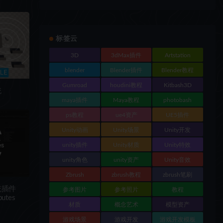
标签云
3D
3dMax插件
Artstation
blender
Blender插件
Blender教程
Gumroad
houdini教程
Kitbash3D
统
maya插件
Maya教程
photobash
ps教程
ue4资产
UE5插件
Unity动画
Unity场景
Unity开发
unity插件
Unity材质
Unity特效
unity角色
unity资产
Unity音效
Zbrush
zbrush教程
zbrush笔刷
统插件
参考图片
参考照片
教程
butes
材质
概念艺术
模型资产
游戏场景
游戏开发
游戏开发模板