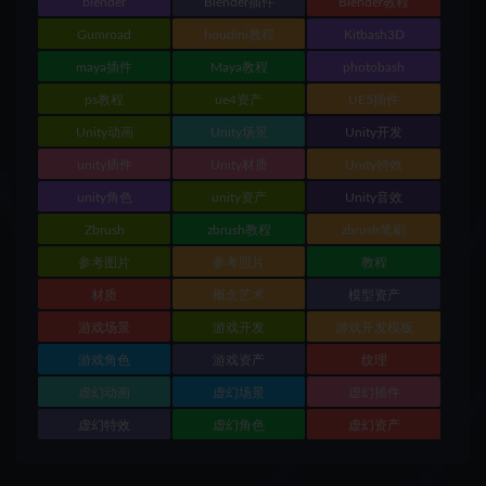
blender
Blender插件
Blender教程
Gumroad
houdini教程
Kitbash3D
maya插件
Maya教程
photobash
ps教程
ue4资产
UE5插件
Unity动画
Unity场景
Unity开发
unity插件
Unity材质
Unity特效
unity角色
unity资产
Unity音效
Zbrush
zbrush教程
zbrush笔刷
参考图片
参考照片
教程
材质
概念艺术
模型资产
游戏场景
游戏开发
游戏开发模板
游戏角色
游戏资产
纹理
虚幻动画
虚幻场景
虚幻插件
虚幻特效
虚幻角色
虚幻资产