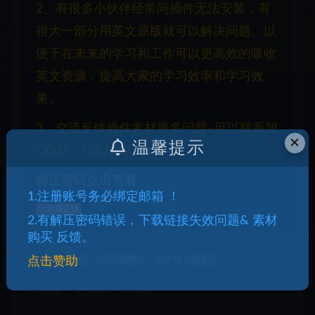
2、有很多小伙伴经常问插件无法安装，有
很大一部分用英文原版就可以解决问题。以
便于在未来的学习和工作可以更高效的吸收
英文资源，提高大家的学习效率和学习效
果。
3、交流反馈插件素材更多问题~可以联系加
×
温馨提示
QQ群：1087069289
解压密码
点击查看
1.注册账号务必绑定邮箱 ！
问题反馈
2.有解压密码错误，下载链接失效问题& 素材
购买 反馈。
Ninja Combat
UE5插件
动作格斗框架
点击赞助
收藏
海报
链接