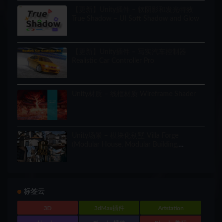
【更新】Unity插件 – 软阴影和发光特效
True Shadow – UI Soft Shadow and Glow
【更新】Unity插件 – 写实汽车控制器
Realistic Car Controller Pro
Unity材质 – 线框材质 Wireframe Shader
Unity场景 – 模块化别墅 Villa Forge
(Modular House, Modular Building,
Modular Villa, Coastal Town, Town)
标签云
3D
3dMax插件
Artstation