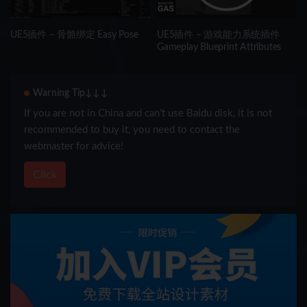
UE5插件 – 骨骼绑定 Easy Pose
UE5插件 – 游戏能力系统插件
Gameplay Blueprint Attributes
Warning Tip↓↓↓
If you are not in China and can’t use Baidu disk, it is not
recommended to buy it, you need to contact the
webmaster for advice!
Click