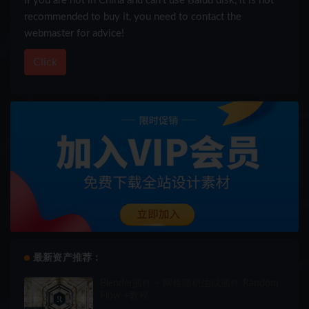
If you are not in China and can’t use Baidu disk, it is not
recommended to buy it, you need to contact the
webmaster for advice!
Click
最新资产推荐：
Blender插件 – 网格随机生成插件 Random
Flow +教程