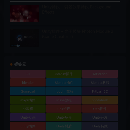
Unity特效 – 背景效果特效 Background
Effects
Unity插件 – 光子模块 Photon Module 2
(Game Creator 2)
标签云
3D
3dMax插件
Artstation
blender
Blender插件
Blender教程
Gumroad
houdini教程
Kitbash3D
maya插件
Maya教程
photobash
ps教程
ue4资产
UE5插件
Unity动画
Unity场景
Unity开发
unity插件
Unity材质
Unity特效