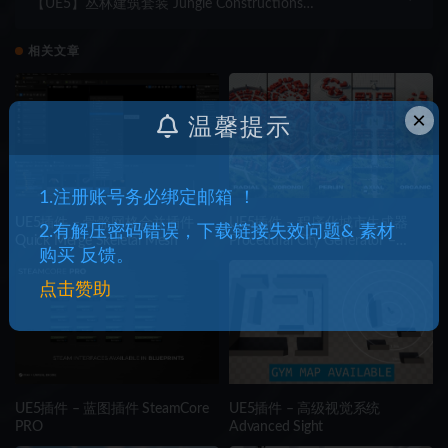
【UE5】丛林建筑套装 Jungle Constructions
MEGABUNDLE
相关文章
×
温馨提示
1.注册账号务必绑定邮箱 ！
UE5插件 – 骨骼网格合并插件
UE5插件 – 程序化城市生成器
2.有解压密码错误，下载链接失效问题& 素材
Quick Merge Skeletal Mesh
Procedural City Generator –
购买 反馈。
OmniScape
点击赞助
UE5插件 – 蓝图插件 SteamCore
UE5插件 – 高级视觉系统
PRO
Advanced Sight