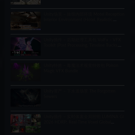
Unity场景 – 旅馆内部环境 Motel Reception
Interior Environment (Hotel, Realistic,
Modular)
Unity插件 – 后期处理工具包 VolFx – VFX
Toolkit (Post Processing, Timeline Tracks,
Shaders, Tools)
Unity特效 – 毒魔法术视觉特效包 Poison
Magic VFX Bundle
Unity资产 – 下水道场景 The Forgotten
Sewers
Unity插件 – 实时体素全局照明 LUMINA GI
2026 HDRP: Real-Time Voxel Global
Illumination