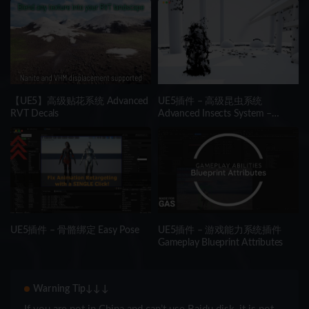
【UE5】高级贴花系统 Advanced
UE5插件 – 高级昆虫系统
RVT Decals
Advanced Insects System –
Realistic Multithreaded Insect
Simulation
UE5插件 – 骨骼绑定 Easy Pose
UE5插件 – 游戏能力系统插件
Gameplay Blueprint Attributes
Warning Tip↓↓↓