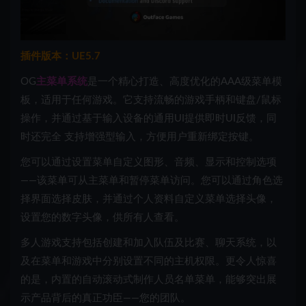
插件版本：UE5.7
OG
主菜单系统
是一个精心打造、高度优化的AAA级菜单模
板，适用于任何游戏。它支持流畅的
游戏手柄
和键盘/鼠标
操作，并通过基于输入设备的通用UI提供即时UI反馈，同
时还完全
支持增强型输入，方便用户重新绑定按键。
您可以通过
设置菜单
自定义图形、音频、显示和控制选项
——该菜单可从主菜单和暂停菜单访问。您可以通过
角色选
择
界面选择
皮肤
，并通过个人资料
自定义菜单选择
头像
，
设置您的数字头像，供所有人查看。
多人游戏支持包括创建和加入队伍及比赛、聊天
系统
，
以
及
在菜单和游戏中分别设置不同的
主机权限
。更令人惊喜
的是，内置的自动滚动式制作
人员名单菜单
，能够突出展
示产品背后的真正功臣——您的团队。