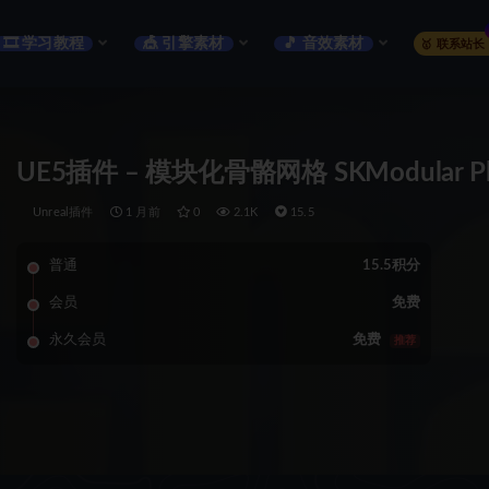
🎞️ 学习教程
🎪 引擎素材
🎵 音效素材
🥇 联系站长
UE5插件 – 模块化骨骼网格 SKModular Plugi
Unreal插件
1 月前
0
2.1K
15.5
普通
15.5积分
会员
免费
永久会员
免费
推荐