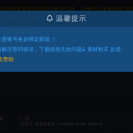
一部分用英文原版就可以解决问题。以便于在未来的学习
温馨提示
习效率和学习效果。
087069289
.注册账号务必绑定邮箱 ！
.有解压密码错误，下载链接失效问题& 素材购买 反馈。
击赞助
收藏
海报
篇
下一篇
 &
【UE5】基质水材质 Substrate Water Material
e)