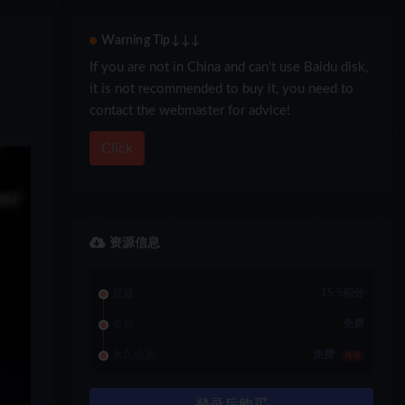
Warning Tip↓↓↓
If you are not in China and can’t use Baidu disk,
it is not recommended to buy it, you need to
contact the webmaster for advice!
Click
资源信息
普通
15.5积分
会员
免费
永久会员
免费
推荐