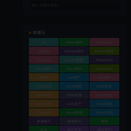
标签云
3D
3dMax插件
Artstation
blender
Blender插件
Blender教程
Gumroad
houdini教程
Kitbash3D
maya插件
Maya教程
photobash
ps教程
ue4资产
UE5插件
Unity动画
Unity场景
Unity开发
unity插件
Unity材质
Unity特效
unity角色
unity资产
Unity音效
Zbrush
zbrush教程
zbrush笔刷
参考图片
参考照片
教程
材质
概念艺术
模型资产