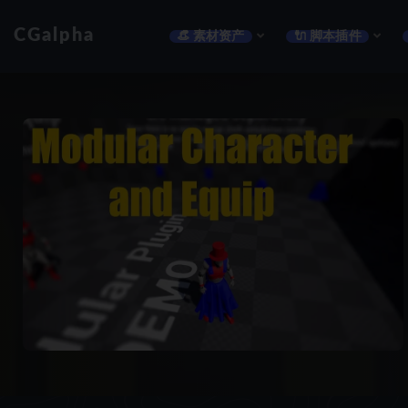
CGalpha
👒 素材资产
🔌 脚本插件
全部