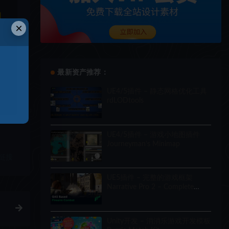
和
×
最新资产推荐：
UE4/5插件 – 静态网格优化工具
rdLODtools
UE4/5插件 – 游戏小地图插件
Journeyman’s Minimap
链接
UE5插件 – 完整的游戏框架
Narrative Pro 2 – Complete
Game Framework
Unity开发 – 消消乐游戏开发模板