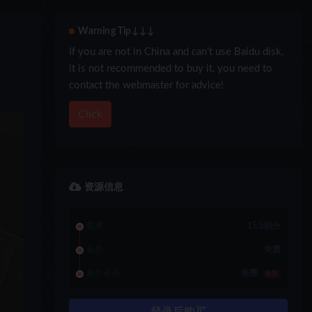
Warning Tip↓↓↓
If you are not in China and can’t use Baidu disk,
it is not recommended to buy it, you need to
contact the webmaster for advice!
Click
资源信息
普通
15.5积分
会员
免费
永久会员
免费
推荐