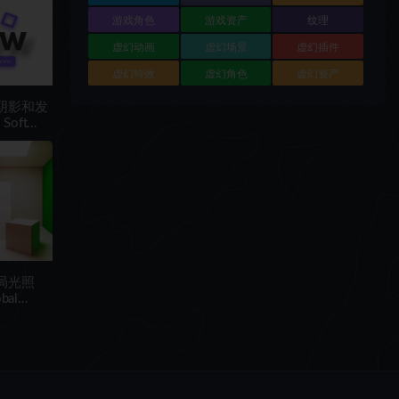
游戏角色
游戏资产
纹理
虚幻动画
虚幻场景
虚幻插件
虚幻特效
虚幻角色
虚幻资产
软阴影和发
Soft
全局光照
bal