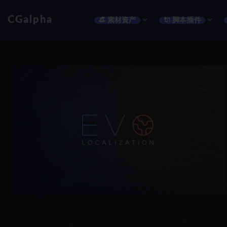
CGalpha
👒 素材资产
🔌 脚本插件
全部