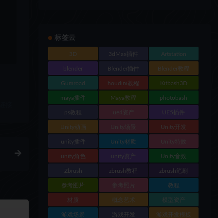
标签云
3D
3dMax插件
Artstation
blender
Blender插件
Blender教程
Gumroad
houdini教程
Kitbash3D
maya插件
Maya教程
photobash
链接
ps教程
ue4资产
UE5插件
Unity动画
Unity场景
Unity开发
unity插件
Unity材质
Unity特效
unity角色
unity资产
Unity音效
Zbrush
zbrush教程
zbrush笔刷
参考图片
参考照片
教程
材质
概念艺术
模型资产
游戏场景
游戏开发
游戏开发模板