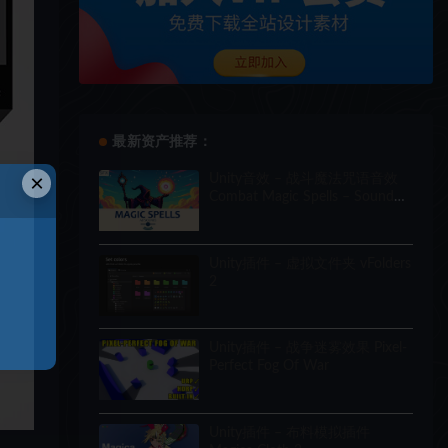
最新资产推荐：
×
Unity音效 – 战斗魔法咒语音效
Combat Magic Spells – Sound
Effects
Unity插件 – 虚拟文件夹 vFolders
2
Unity插件 – 战争迷雾效果 Pixel-
Perfect Fog Of War
Unity插件 – 布料模拟插件