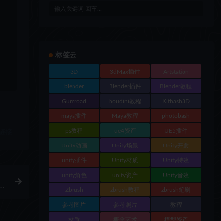
标签云
3D
3dMax插件
Artstation
blender
Blender插件
Blender教程
Gumroad
houdini教程
Kitbash3D
maya插件
Maya教程
photobash
ps教程
ue4资产
UE5插件
链接
Unity动画
Unity场景
Unity开发
unity插件
Unity材质
Unity特效
unity角色
unity资产
Unity音效
Zbrush
zbrush教程
zbrush笔刷
参考图片
参考照片
教程
材质
概念艺术
模型资产