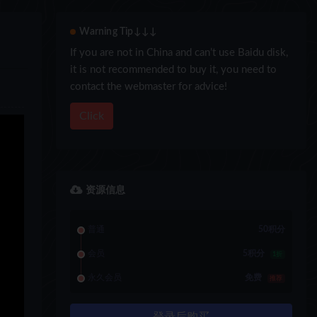
Warning Tip↓↓↓
If you are not in China and can’t use Baidu disk,
it is not recommended to buy it, you need to
contact the webmaster for advice!
Click
资源信息
普通
50积分
会员
5积分
1折
永久会员
免费
推荐