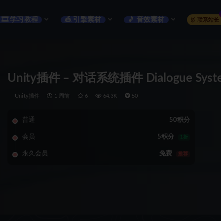
🎞️ 学习教程
🎪 引擎素材
🎵 音效素材
🥇 联系站长
Unity插件 – 对话系统插件 Dialogue System
Unity插件
1 周前
6
64.3K
50
普通
50积分
会员
5积分
1折
永久会员
免费
推荐