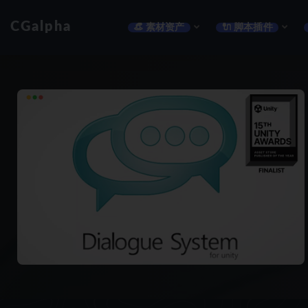
CGalpha
👒 素材资产
🔌 脚本插件
全部