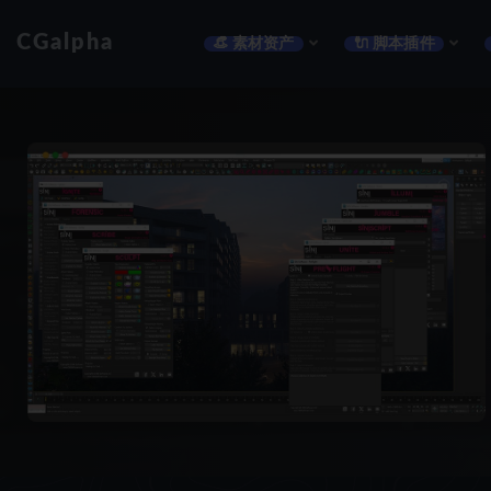
CGalpha
👒 素材资产
🔌 脚本插件
全部