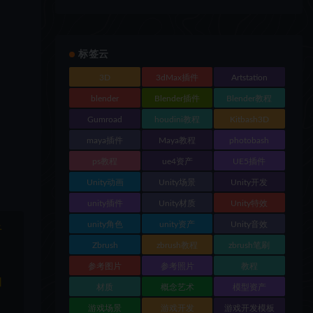
标签云
3D
3dMax插件
Artstation
blender
Blender插件
Blender教程
Gumroad
houdini教程
Kitbash3D
maya插件
Maya教程
photobash
ps教程
ue4资产
UE5插件
Unity动画
Unity场景
Unity开发
unity插件
Unity材质
Unity特效
unity角色
unity资产
Unity音效
于
Zbrush
zbrush教程
zbrush笔刷
参考图片
参考照片
教程
和
材质
概念艺术
模型资产
游戏场景
游戏开发
游戏开发模板