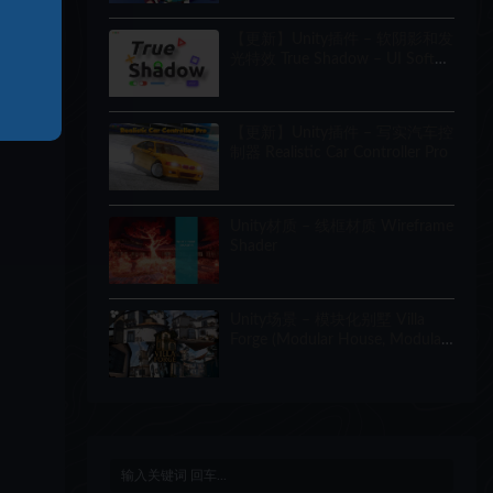
【更新】Unity插件 – 软阴影和发
光特效 True Shadow – UI Soft
Shadow and Glow
【更新】Unity插件 – 写实汽车控
制器 Realistic Car Controller Pro
Unity材质 – 线框材质 Wireframe
Shader
Unity场景 – 模块化别墅 Villa
Forge (Modular House, Modular
Building, Modular Villa, Coastal
Town, Town)