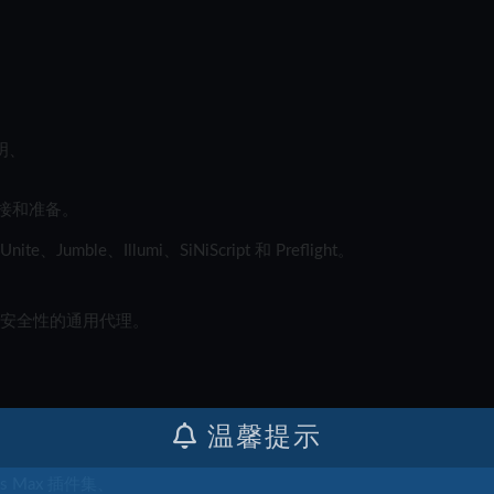
明、
拼接和准备。
nite、Jumble、Illumi、SiNiScript 和 Preflight。
“安全性的通用代理。
温馨提示
s Max 插件集、