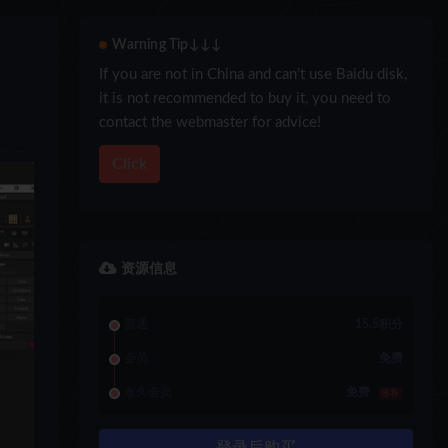
Warning Tip↓↓↓
If you are not in China and can’t use Baidu disk,
it is not recommended to buy it, you need to
contact the webmaster for advice!
Click
资源信息
普通
15.5积分
会员
免费
永久会员
免费
推荐