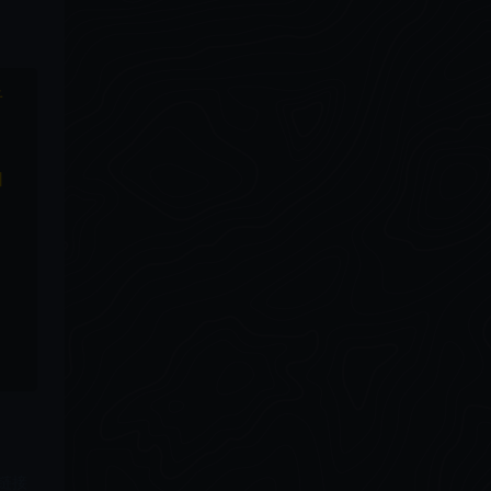
于
和
链接