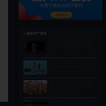
最新资产推荐：
UE5插件 – 骨骼网格合并插件
Quick Merge Skeletal Mesh
【UE5】乡村生活动画包 MC
Village Life Animation Pack
UE5插件 – 程序化城市生成器
Procedural City Generator –
OmniScape
Unity插件 – 自定义角色创建系统