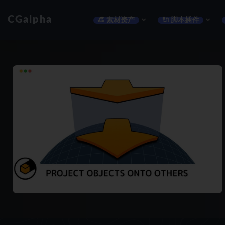
CGalpha
👒 素材资产
🔌 脚本插件
全部