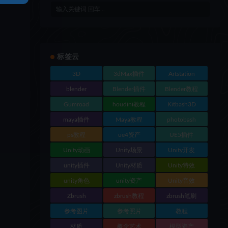
标签云
3D
3dMax插件
Artstation
blender
Blender插件
Blender教程
Gumroad
houdini教程
Kitbash3D
maya插件
Maya教程
photobash
ps教程
ue4资产
UE5插件
Unity动画
Unity场景
Unity开发
unity插件
Unity材质
Unity特效
unity角色
unity资产
Unity音效
Zbrush
zbrush教程
zbrush笔刷
参考图片
参考照片
教程
材质
概念艺术
模型资产