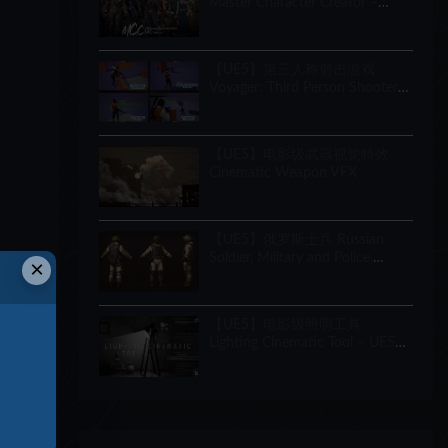
Master Character Creator –
Character Customization/NPC
Creator
【UE5】第三人称射击游戏
Voyager: Third Person Shooter
v2.9
【UE5】电影级武器视觉特效
Cinematic Weapon VFX
【UE5】俄罗斯士兵 Russian
Soldier, Military and Police,
×
Customizable
【UE5】电影级照明工具
Lighting Cinematic Tool – UE5
Lumen System