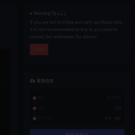
Warning Tip↓↓↓
If you are not in China and can’t use Baidu disk,
it is not recommended to buy it, you need to
contact the webmaster for advice!
Click
资源信息
普通
15.5积分
会员
免费
永久会员
免费
推荐