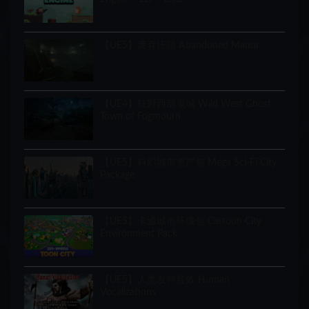
【UE5】废弃庄园 Abandoned Manor
【UE4】狂野西部鬼城 Wild West Ghost
Town of Fogmourn
【UE5】科幻城市资产包 Mega Sci-Fi City
Package
【UE5】卡通城市环境包 Cartoon City
Environment Pack
【UE5】人类发声音效 Human
Vocalizations