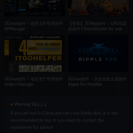
3Dmax插件 – 场景文件管理插件
【更新】3DMax插件 – GPU渲染
RPManager
器插件 FStormRender for max
3Dmax插件 – 项目资产管理插件
3Dmax插件 – 水波纹效生成插件
Project Manager
Ripple Pro Modifier
Warning Tip↓↓↓
If you are not in China and can’t use Baidu disk, it is not
recommended to buy it, you need to contact the
webmaster for advice!