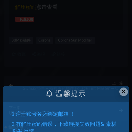
解压密码
点击查看
问题反馈
3dMax插件
Corona
Corona Sun Modifier
收藏
海报
链接
上一篇
3Dmax插件 – 植被着色插件 Foliage Tint Master — One
×
温馨提示
Click Tools
下一篇
UE4/5插件 – 枢轴工具 Pivot Tool
1.注册账号务必绑定邮箱 ！
2.有解压密码错误，下载链接失效问题& 素材
相关文章
购买 反馈。