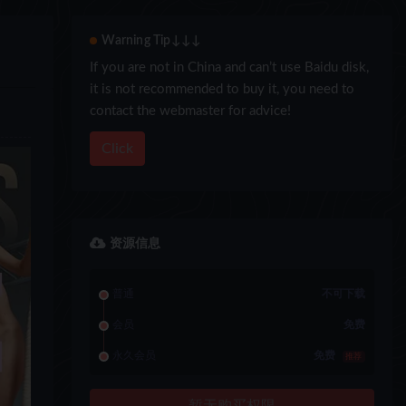
Warning Tip↓↓↓
If you are not in China and can’t use Baidu disk,
it is not recommended to buy it, you need to
contact the webmaster for advice!
Click
资源信息
普通
不可下载
会员
免费
永久会员
免费
推荐