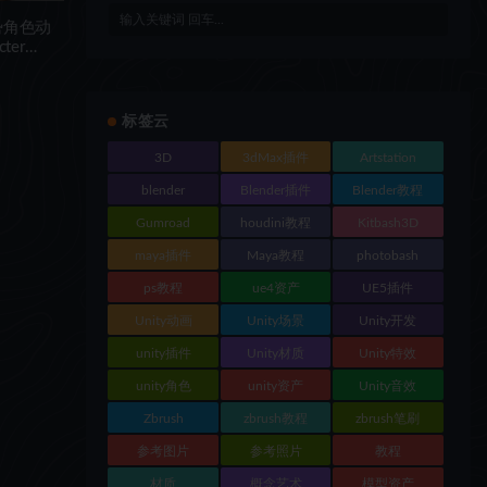
势角色动
ter
标签云
3D
3dMax插件
Artstation
blender
Blender插件
Blender教程
Gumroad
houdini教程
Kitbash3D
maya插件
Maya教程
photobash
ps教程
ue4资产
UE5插件
Unity动画
Unity场景
Unity开发
unity插件
Unity材质
Unity特效
unity角色
unity资产
Unity音效
Zbrush
zbrush教程
zbrush笔刷
参考图片
参考照片
教程
材质
概念艺术
模型资产