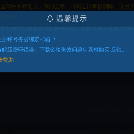
权益请联系管理员，我们会第一时间进行审核删除。仅用
q.com
温馨提示
一部分用英文原版就可以解决问题。以便于在未来的学习
习效率和学习效果。
.注册账号务必绑定邮箱 ！
.有解压密码错误，下载链接失效问题& 素材购买 反馈。
087069289
击赞助
收藏
海报