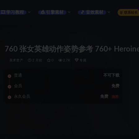
🎞️ 学习教程
🎪 引擎素材
🎵 音效素材
🥇 联系站长
760 张女英雄动作姿势参考 760+ Heroine Arch
美术资产
2 月前
0
2.7K
专属
普通
不可下载
会员
免费
永久会员
免费
推荐