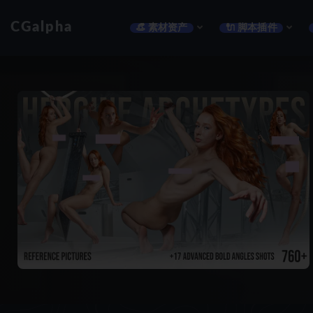
CGalpha
👒 素材资产
🔌 脚本插件
全部