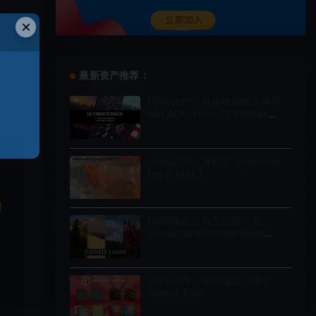
×
最新资产推荐：
Unity资产 – 风格化街机车辆包
ARCADE: Ultimate Vehicles
Pack – Low Poly Cars
于
Unity资产 – 体积雾 Volumetric
Fog & Mist 2
和
Unity场景 – 地形创建工具
Infinite Lands: Node-Based
World Creator
Unity插件 – 纹理编辑工具 F
Texture Tools