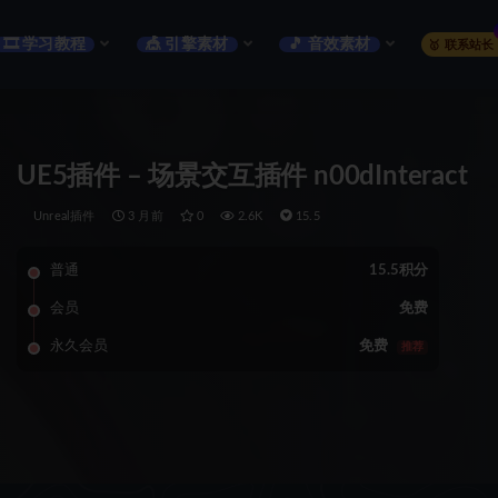
🎞️ 学习教程
🎪 引擎素材
🎵 音效素材
🥇 联系站长
UE5插件 – 场景交互插件 n00dInteract
Unreal插件
3 月前
0
2.6K
15.5
普通
15.5积分
会员
免费
永久会员
免费
推荐