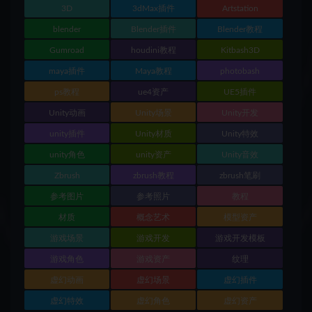
3D
3dMax插件
Artstation
blender
Blender插件
Blender教程
Gumroad
houdini教程
Kitbash3D
maya插件
Maya教程
photobash
ps教程
ue4资产
UE5插件
Unity动画
Unity场景
Unity开发
unity插件
Unity材质
Unity特效
unity角色
unity资产
Unity音效
Zbrush
zbrush教程
zbrush笔刷
参考图片
参考照片
教程
材质
概念艺术
模型资产
游戏场景
游戏开发
游戏开发模板
游戏角色
游戏资产
纹理
虚幻动画
虚幻场景
虚幻插件
虚幻特效
虚幻角色
虚幻资产