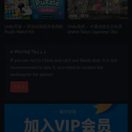
Unity开发 – 消消乐游戏开发模板
Unity场景 – 卡通动漫东京街景
Puzzle Match Kit
Anime Tokyo (Japanese City)
Warning Tip↓↓↓
If you are not in China and can’t use Baidu disk, it is not
recommended to buy it, you need to contact the
webmaster for advice!
Click