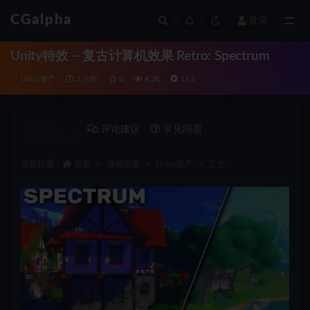
CGalpha
登录
全部
Unity特效 – 复古计算机效果 Retro: Spectrum
Unity资产
3 月前
0
4.2K
15.5
详情介绍
评论建议
常见问题
当前位置：
首页
游戏引擎
Unity资产
正文