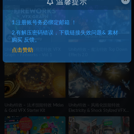
温馨提示
1.注册账号务必绑定邮箱 ！
2.有解压密码错误，下载链接失效问题& 素材
购买 反馈。
Unity特效 – 烟花视觉特效 VFX
Unity特效 – 魔法特效 Top Down
点击赞助
Graph – Fireworks – Vol. 1
Effects 2.0
Unity特效 – 法术技能特效 Midas
Unity特效 – 风格化技能特效
& Gold VFX Starter Kit
Electricity & Shock Stylized VFX
Starter Kit