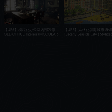
【UE5】模块化办公室内部装修
【UE5】风格化滨海城市 Styli
OLD OFFICE Interior (MODULAR)
Tuscany Seaside City ( Stylize
Tuscany City City Town Town
Tuscany )