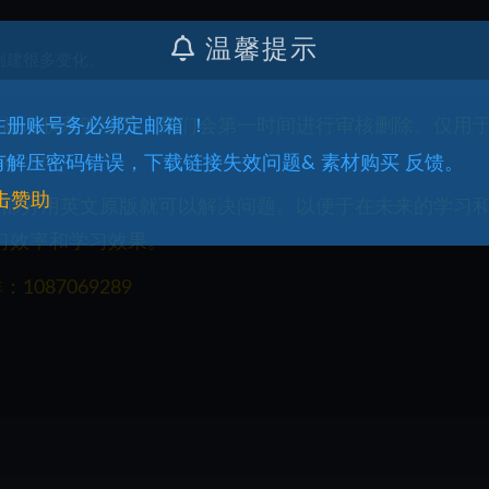
温馨提示
创建很多变化。
权益请联系管理员，我们会第一时间进行审核删除。仅用
.注册账号务必绑定邮箱 ！
q.com
.有解压密码错误，下载链接失效问题& 素材购买 反馈。
击赞助
一部分用英文原版就可以解决问题。以便于在未来的学习
习效率和学习效果。
087069289