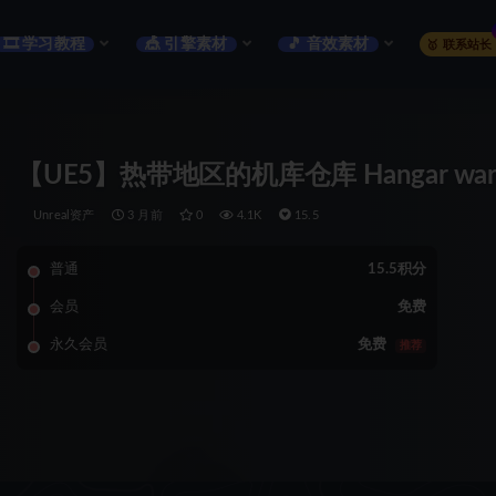
🎞️ 学习教程
🎪 引擎素材
🎵 音效素材
🥇 联系站长
【UE5】热带地区的机库仓库 Hangar warehous
Unreal资产
3 月前
0
4.1K
15.5
普通
15.5积分
会员
免费
永久会员
免费
推荐