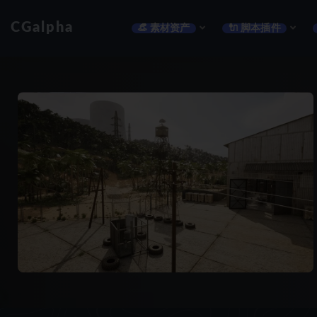
CGalpha
👒 素材资产
🔌 脚本插件
全部