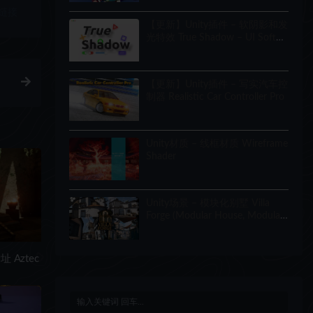
链接
【更新】Unity插件 – 软阴影和发
光特效 True Shadow – UI Soft
Shadow and Glow
【更新】Unity插件 – 写实汽车控
制器 Realistic Car Controller Pro
Unity材质 – 线框材质 Wireframe
Shader
Unity场景 – 模块化别墅 Villa
Forge (Modular House, Modular
Building, Modular Villa, Coastal
Town, Town)
Aztec