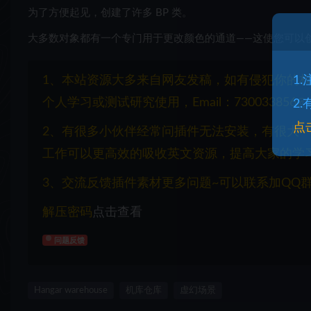
为了方便起见，创建了许多 BP 类。
大多数对象都有一个专门用于更改颜色的通道——这使您可以
1、本站资源大多来自网友发稿，如有侵犯你的
1
个人学习或测试研究使用，Email：730033856@q
2
点
2、有很多小伙伴经常问插件无法安装，有很大
工作可以更高效的吸收英文资源，提高大家的学
3、交流反馈插件素材更多问题~可以联系加QQ群：1
解压密码
点击查看
问题反馈
Hangar warehouse
机库仓库
虚幻场景