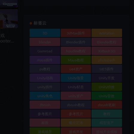
标签云
3D
3dMax插件
Artstation
游戏
hooter
blender
Blender插件
Blender教程
Gumroad
houdini教程
Kitbash3D
maya插件
Maya教程
photobash
ps教程
ue4资产
UE5插件
Unity动画
Unity场景
Unity开发
unity插件
Unity材质
Unity特效
unity角色
unity资产
Unity音效
Zbrush
zbrush教程
zbrush笔刷
参考图片
参考照片
教程
材质
概念艺术
模型资产
游戏场景
游戏开发
游戏开发模板