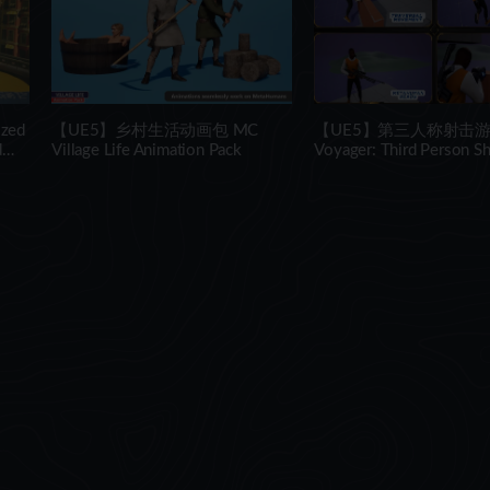
zed
【UE5】乡村生活动画包 MC
【UE5】第三人称射击
d
Village Life Animation Pack
Voyager: Third Person S
v2.9