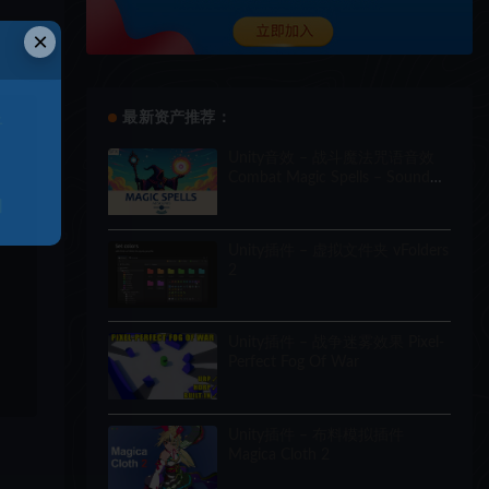
×
最新资产推荐：
于
Unity音效 – 战斗魔法咒语音效
Combat Magic Spells – Sound
Effects
和
Unity插件 – 虚拟文件夹 vFolders
2
Unity插件 – 战争迷雾效果 Pixel-
Perfect Fog Of War
Unity插件 – 布料模拟插件
Magica Cloth 2