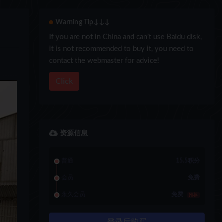
Warning Tip↓↓↓
If you are not in China and can’t use Baidu disk,
it is not recommended to buy it, you need to
contact the webmaster for advice!
Click
资源信息
普通
15.5积分
会员
免费
永久会员
免费
推荐