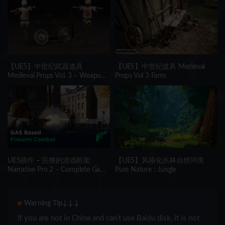
【UE5】中世纪武器道具
【UE5】中世纪道具 Medieval
Medieval Props Vol. 3 – Weapon
Props Vol 3 Farm
Rack
UE5插件 – 完整的游戏框架
【UE5】风格化丛林自然环境
Narrative Pro 2 – Complete Game
Pure Nature : Jungle
Framework
Warning Tip↓↓↓
If you are not in China and can’t use Baidu disk, it is not