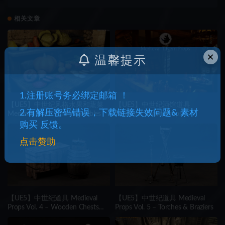
Weapon Rack
相关文章
×
温馨提示
1.注册账号务必绑定邮箱 ！
【UE5】中世纪风格水果和蔬菜
【UE5】中世纪酒馆道具
2.有解压密码错误，下载链接失效问题& 素材
Medieval Fruits And Vegetables
Medieval Tavern Props
购买 反馈。
点击赞助
【UE5】中世纪道具 Medieval
【UE5】中世纪道具 Medieval
Props Vol. 4 – Wooden Chests
Props Vol. 5 – Torches & Braziers
(Lootable)