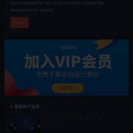
recommended to buy it, you need to contact the
webmaster for advice!
Click
最新资产推荐：
UE4/5插件 – 静态网格优化工具
rdLODtools