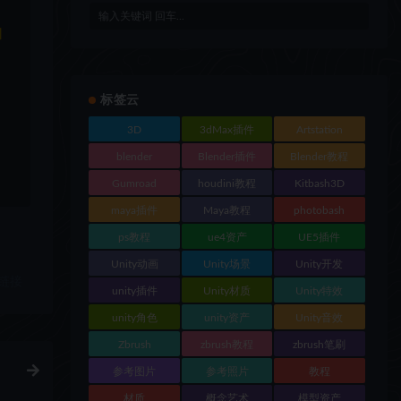
和
标签云
3D
3dMax插件
Artstation
blender
Blender插件
Blender教程
Gumroad
houdini教程
Kitbash3D
maya插件
Maya教程
photobash
ps教程
ue4资产
UE5插件
Unity动画
Unity场景
Unity开发
链接
unity插件
Unity材质
Unity特效
unity角色
unity资产
Unity音效
Zbrush
zbrush教程
zbrush笔刷
参考图片
参考照片
教程
材质
概念艺术
模型资产