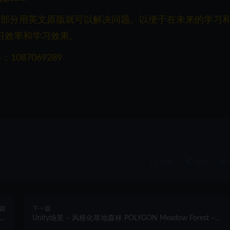
一部分用英文原版就可以解决问题。以便于在未来的学习
习效率和学习效果。
087069289
收藏
海报
篇
下一篇
er
Unity场景 – 风格化草地森林 POLYGON Meadow Forest –
te
Nature Biomes – Low Poly 3D Art