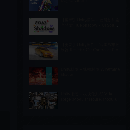
Magica Cloth 2
【更新】Unity插件 – 软阴影和发
光特效 True Shadow – UI Soft
Shadow and Glow
【更新】Unity插件 – 写实汽车控
制器 Realistic Car Controller Pro
Unity材质 – 线框材质 Wireframe
Shader
Unity场景 – 模块化别墅 Villa
Forge (Modular House, Modular
Building, Modular Villa, Coastal
Town, Town)
于