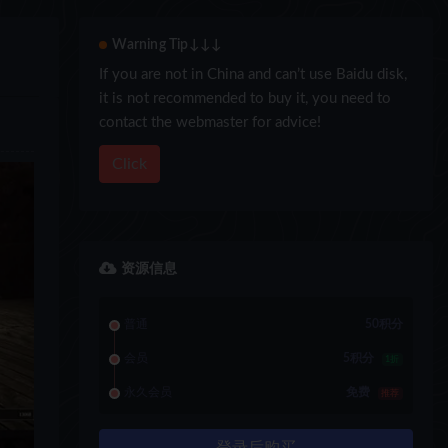
Warning Tip↓↓↓
If you are not in China and can’t use Baidu disk,
it is not recommended to buy it, you need to
contact the webmaster for advice!
Click
资源信息
普通
50积分
会员
5积分
1折
永久会员
免费
推荐