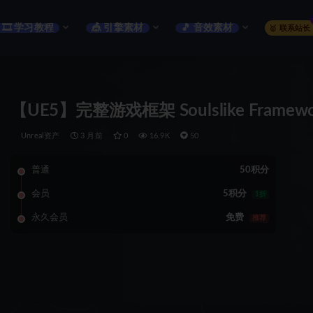
🎞️ 学习教程
🎪 引擎素材
🎵 音效素材
🥇 联系站长
【UE5】完整游戏框架 Soulslike Framework –
Unreal资产
3 月前
0
16.9K
50
普通
50积分
会员
5积分
1折
永久会员
免费
推荐