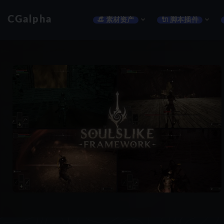
CGalpha
👒 素材资产
🔌 脚本插件
全部