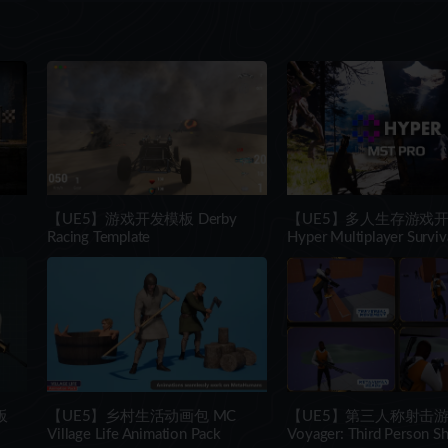
【UE5】游戏开发模板 Derby
【UE5】多人生存游戏
Racing Template
Hyper Multiplayer Surviv
Template Pro [MST] V4
板
【UE5】乡村生活动画包 MC
【UE5】第三人称射击
Village Life Animation Pack
Voyager: Third Person S