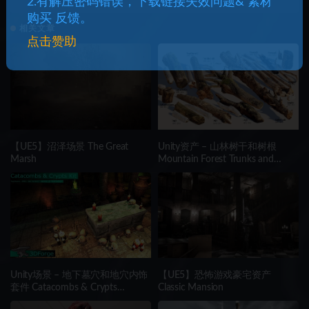
2.有解压密码错误，下载链接失效问题& 素材
Icons
购买 反馈。
相关文章
点击赞助
【UE5】沼泽场景 The Great
Unity资产 – 山林树干和树根
Marsh
Mountain Forest Trunks and
Roots
Unity场景 – 地下墓穴和地穴内饰
【UE5】恐怖游戏豪宅资产
套件 Catacombs & Crypts
Classic Mansion
Interiors Kit