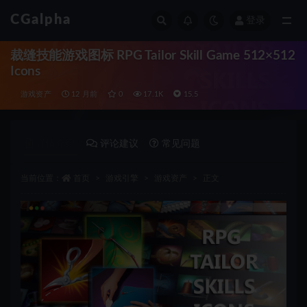
CGalpha
登录
全部
裁缝技能游戏图标 RPG Tailor Skill Game 512×512
Icons
游戏资产
12 月前
0
17.1K
15.5
详情介绍
评论建议
常见问题
当前位置：
首页
游戏引擎
游戏资产
正文