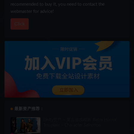
recommended to buy it, you need to contact the
webmaster for advice!
Click
最新资产推荐：
Unity资产 – 复古游戏模板 Retro Horror
Template – Character Selection