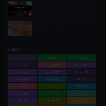
Unity资产 – 风格化街机车辆包 ARCADE:
Ultimate Vehicles Pack – Low Poly Cars
Unity资产 – 体积雾 Volumetric Fog & Mist
2
标签云
3D
3dMax插件
Artstation
blender
Blender插件
Blender教程
Gumroad
houdini教程
Kitbash3D
maya插件
Maya教程
photobash
ps教程
ue4资产
UE5插件
Unity动画
Unity场景
Unity开发
unity插件
Unity材质
Unity特效