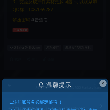
3、交流反馈插件素材更多问题~可以联系加
QQ群：1087069289
解压密码
点击查看
问题反馈
RPG Tailor Skill Game
游戏资产
裁缝技能游戏图标
收藏
海报
链接
×
上一篇
温馨提示
Unity资产 – 游戏幻想图标 500 Fantasy Icons
1.注册账号务必绑定邮箱 ！
下一篇
海洋主题游戏图标 RPG Sea Theme Game 512×512