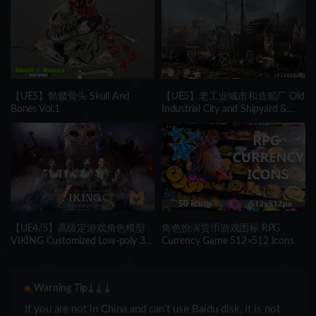
【UE5】骷髅骨头 Skull And
【UE5】老工业城市和造船厂 Old
Bones Vol.1
Industrial City and Shipyard &
Industrial Interiors (Industrial
Town)
【UE4/5】高级定游戏角色模型
角色扮演货币游戏图标 RPG
VIKING Customized Low-poly 3D
Currency Game 512×512 Icons
model
Warning Tip↓↓↓
If you are not in China and can’t use Baidu disk, it is not