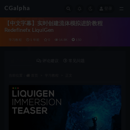
CGalpha
登录
全部
【中文字幕】实时创建流体模拟进阶教程
Redefinefx LiquiGen
学习教程
1 年前
0
14.8K
150
详情介绍
评论建议
常见问题
当前位置：
首页
学习教程
正文