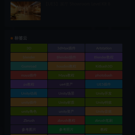
【UE5】展厅 Showroom Level Kit 8
标签云
3D
3dMax插件
Artstation
blender
Blender插件
Blender教程
Gumroad
houdini教程
Kitbash3D
maya插件
Maya教程
photobash
ps教程
ue4资产
UE5插件
Unity动画
Unity场景
Unity开发
unity插件
Unity材质
Unity特效
unity角色
unity资产
Unity音效
Zbrush
zbrush教程
zbrush笔刷
参考图片
参考照片
教程