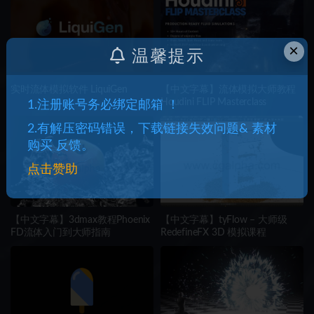
×
温馨提示
实时流体模拟软件 LiquiGen
【中文字幕】流体模拟大师教程
Houdini FLIP Masterclass
1.注册账号务必绑定邮箱 ！
2.有解压密码错误，下载链接失效问题& 素材
购买 反馈。
点击赞助
【中文字幕】3dmax教程Phoenix
【中文字幕】tyFlow – 大师级
FD流体入门到大师指南
RedefineFX 3D 模拟课程