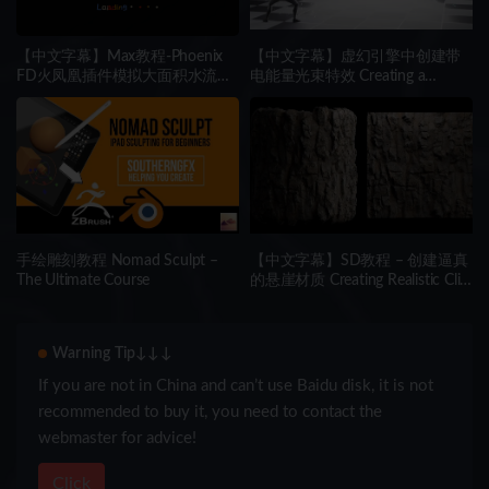
【中文字幕】Max教程-Phoenix
【中文字幕】虚幻引擎中创建带
FD火凤凰插件模拟大面积水流特
电能量光束特效 Creating a
效
Charged Energy Beam in Unreal
Engine
手绘雕刻教程 Nomad Sculpt –
【中文字幕】SD教程 – 创建逼真
The Ultimate Course
的悬崖材质 Creating Realistic Cliff
Materials using Substance
Designer
Warning Tip↓↓↓
If you are not in China and can’t use Baidu disk, it is not
recommended to buy it, you need to contact the
webmaster for advice!
Click