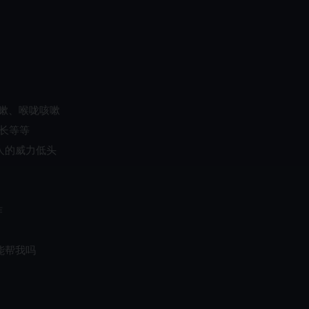
！
咳嗽、喉咙咳嗽
漫长等等
人的威力低头
炸
能帮我吗