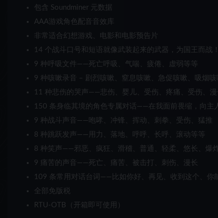
包含 Soundminer 元数据
AAA游戏角色配音音效库
非常适合幻想游戏、电影和电影预告片
14 个战斗口号和短语就像武装起来的武器，为国王而战
9 种呼吸文件——死亡呼吸、气喘、疲倦、虚弱等等
9 种咳嗽录音 – 剧烈咳嗽、窒息咳嗽、急促咳嗽、吸烟
11 种悲伤的哭声——悲伤、婴儿、受伤、疼痛、受伤、
150 条身临其境的角色专属对话——在我面前畏缩，向主
9 种战斗声音——咆哮、冲锋、挥动、刺拳、受伤、猛推
8 种跳跃发声——用力、落地、呼呼、长呼、滚动等等
8 种笑声——邪恶、疯狂、滑稽、普通、轻柔、悠长、爆
9 痛苦的声音——死亡、痛苦、被击打、刺伤、漫长
109 条常用对话台词——比如你好、再见、收到这个、你
全部免版税
RTU-OTB（开箱即可使用）