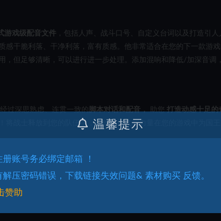
键
来
浸式游戏级配音文件
，包括人声、战斗口号、自定义台词以及打造引人
增
高
质感干脆利落、干净利落，富有质感。他非常适合在您的下一款游戏
或
即用，但足够清晰，可以进行进一步处理。添加混响和降低/加深音调
降
低
音
量
含经过深思熟虑、连贯一致的
脚本对话和配音，
助您
打造动感十足的
。
温馨提示
！将战士释放到您的队伍中，让他的勇气和力量在您的游戏中为国王
.注册账号务必绑定邮箱 ！
.有解压密码错误，下载链接失效问题& 素材购买 反馈。
击赞助