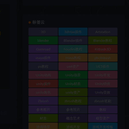
于
标签云
3D
3dMax插件
Artstation
和
blender
Blender插件
Blender教程
Gumroad
houdini教程
Kitbash3D
maya插件
Maya教程
photobash
ps教程
ue4资产
UE5插件
Unity动画
Unity场景
Unity开发
unity插件
Unity材质
Unity特效
unity角色
unity资产
Unity音效
Zbrush
zbrush教程
zbrush笔刷
参考图片
参考照片
教程
链接
材质
概念艺术
模型资产
游戏场景
游戏开发
游戏开发模板