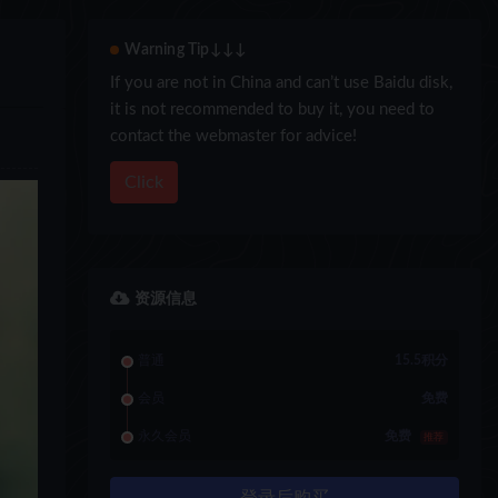
Warning Tip↓↓↓
If you are not in China and can’t use Baidu disk,
it is not recommended to buy it, you need to
contact the webmaster for advice!
Click
资源信息
普通
15.5积分
会员
免费
永久会员
免费
推荐