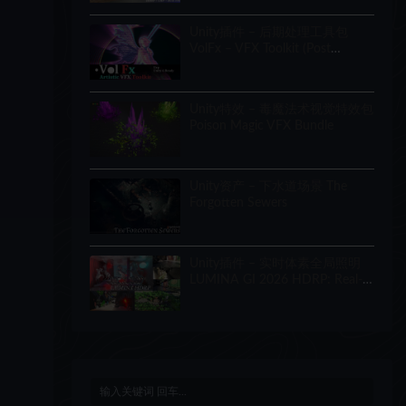
Unity插件 – 后期处理工具包
VolFx – VFX Toolkit (Post
Processing, Timeline Tracks,
Shaders, Tools)
Unity特效 – 毒魔法术视觉特效包
Poison Magic VFX Bundle
Unity资产 – 下水道场景 The
Forgotten Sewers
Unity插件 – 实时体素全局照明
LUMINA GI 2026 HDRP: Real-
Time Voxel Global Illumination