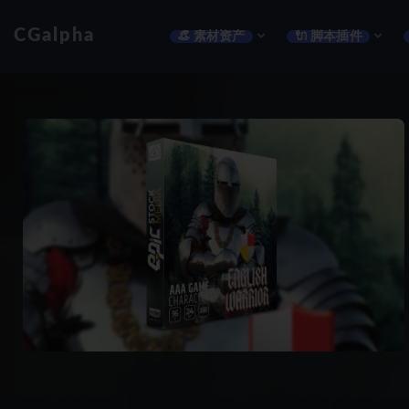
CGalpha
👒 素材资产
🔌 脚本插件
全部