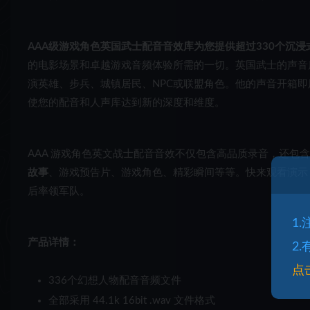
AAA级游戏角色英国武士配音音效库为您提供超过330个沉
的电影场景和卓越游戏音频体验所需的一切。英国武士的声音
演英雄、步兵、城镇居民、NPC或联盟角色。他的声音开箱
使您的配音和人声库达到新的深度和维度。
AAA 游戏角色英文战士配音音效不仅包含高品质录音，还包
故事
、游戏预告片、游戏角色、精彩瞬间等等。快来观看演示
后率领军队。
1
产品详情：
2
点
336个幻想人物配音音频文件
全部采用 44.1k 16bit .wav 文件格式