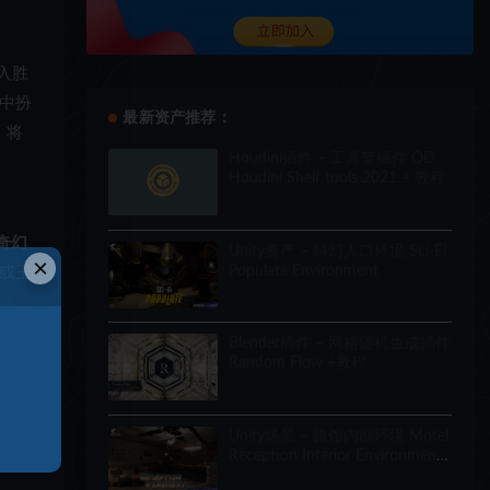
入胜
中扮
最新资产推荐：
，将
Houdini插件 – 工具架插件 OD
Houdini Shelf tools 2021 + 教程
奇幻
Unity资产 – 科幻人口环境 Sci-Fi
×
Populate Environment
或王
Blender插件 – 网格随机生成插件
Random Flow +教程
Unity场景 – 旅馆内部环境 Motel
Reception Interior Environment
(Hotel, Realistic, Modular)