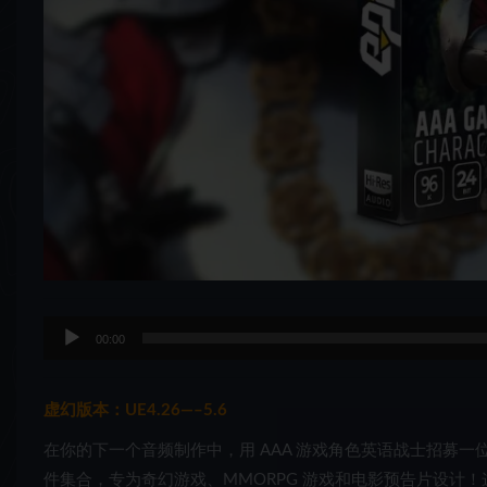
音
00:00
频
播
放
虚幻版本：UE4.26—–5.6
器
在你的下一个音频制作中，用 AAA 游戏角色英语战士招募
件集合，专为奇幻游戏、MMORPG 游戏和电影预告片设计