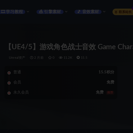
🎞️ 学习教程
🎪 引擎素材
🎵 音效素材
🥇 联系站长
【UE4/5】游戏角色战士音效 Game Character E
Unreal资产
2 月前
0
11.2K
15.5
普通
15.5积分
会员
免费
永久会员
免费
推荐