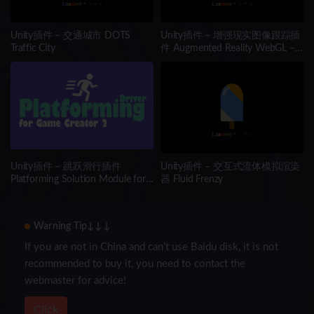
Unity插件 – 交通城市 DOTS
Unity插件 – 增强现实图像跟踪插
Traffic City
件 Augmented Reality WebGL –
Image Tracking WebAR
Unity插件 – 跳跃滑行插件
Unity插件 – 交互式流体模拟渲染
Platforming Solution Module for
器 Fluid Frenzy
Game Creator 2
Warning Tip↓↓↓
If you are not in China and can’t use Baidu disk, it is not
recommended to buy it, you need to contact the
webmaster for advice!
Click