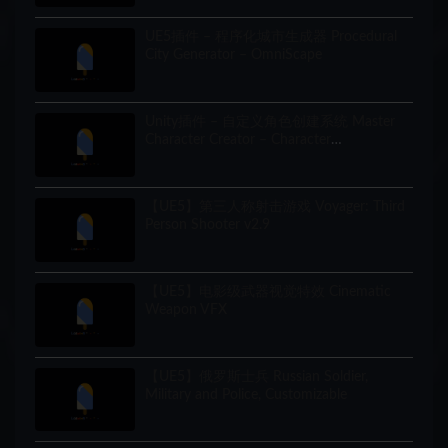
UE5插件 – 程序化城市生成器 Procedural
City Generator – OmniScape
Unity插件 – 自定义角色创建系统 Master
Character Creator – Character
Customization/NPC Creator
【UE5】第三人称射击游戏 Voyager: Third
Person Shooter v2.9
【UE5】电影级武器视觉特效 Cinematic
Weapon VFX
【UE5】俄罗斯士兵 Russian Soldier,
Military and Police, Customizable