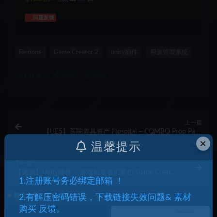
问题反馈
Factions
Game Creator 2
unity插件
帮派管理系统
收藏
海报
链接
上一篇
【UE5】医院道具资产 Hospital – COMBO Prop Pack
×
(VOL 1-6)
温馨提示
下一篇
【更新】Unity插件 – 游戏创造者扩展包 Game Creator
1.注册账号务必绑定邮箱 ！
2 Expansion Pack
相关文章
2.有解压密码错误，下载链接失效问题& 素材
购买 反馈。