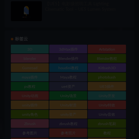
【UE5】电影级照明工具 Lighting
Cinematic Tool – UE5 Lumen System
标签云
3D
3dMax插件
Artstation
blender
Blender插件
Blender教程
Gumroad
houdini教程
Kitbash3D
maya插件
Maya教程
photobash
ps教程
ue4资产
UE5插件
Unity动画
Unity场景
Unity开发
unity插件
Unity材质
Unity特效
unity角色
unity资产
Unity音效
Zbrush
zbrush教程
zbrush笔刷
参考图片
参考照片
教程