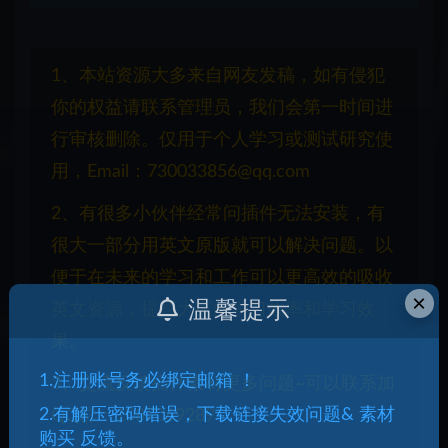
1、本站资源大多来自网友发稿，如有侵犯
你的权益请联系管理员，我们会第一时间进
行审核删除。仅用于个人学习或测试研究使
用，Email：730033856@qq.com
2、有很多小伙伴经常问插件无法安装，有
很大一部分用英文原版就可以解决问题。以
便于在未来的学习和工作可以更高效的吸收
×
温馨提示
英文资源，提高大家的学习效率和学习效
果。
1.注册账号务必绑定邮箱 ！
3、交流反馈插件素材更多问题~可以联系加
2.有解压密码错误，下载链接失效问题& 素材
QQ群：1087069289
购买 反馈。