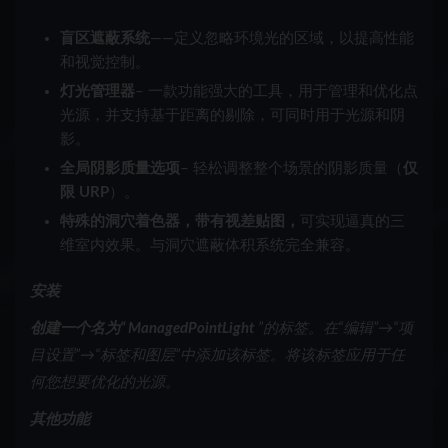
盲区遮蔽系统
——定义忽略环境光的区域，以提高性能
和视觉控制。
灯光管理器
– 一款功能强大的工具，用于管理和优化点
光源，并支持基于距离的剔除，可同时用于光源和阴
影。
全局阴影质量选项
– 轻松调整整个场景的阴影质量（
仅
限 URP
）。
特殊的洞穴着色器，带有视差贴图，
可实现逼真的三
维室内效果。与洞穴遮蔽体积系统完全兼容。
安装
创建一个名为“ ManagedPointLight
”的标签
。在“编辑”→“项
目设置”→“标签和图层”中添加该标签。将该标签应用于任
何您想要优化的光源。
其他功能