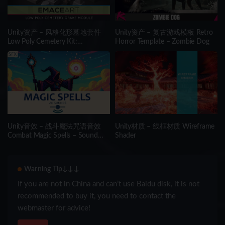
Unity资产 – 风格化形墓地套件
Unity资产 – 复古游戏模板 Retro
Low Poly Cemetery Kit:
Horror Template – Zombie Dog
NecroPOLY – Graves Module
Unity音效 – 战斗魔法咒语音效
Unity材质 – 线框材质 Wireframe
Combat Magic Spells – Sound
Shader
Effects
Warning Tip↓↓↓
If you are not in China and can’t use Baidu disk, it is not
recommended to buy it, you need to contact the
webmaster for advice!