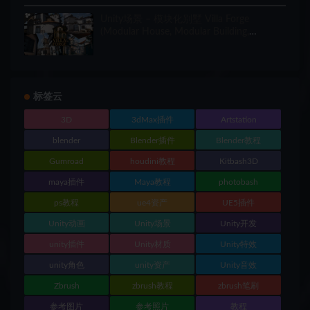
Unity场景 – 模块化别墅 Villa Forge
(Modular House, Modular Building,
Modular Villa, Coastal Town, Town)
标签云
3D
3dMax插件
Artstation
blender
Blender插件
Blender教程
Gumroad
houdini教程
Kitbash3D
maya插件
Maya教程
photobash
ps教程
ue4资产
UE5插件
Unity动画
Unity场景
Unity开发
unity插件
Unity材质
Unity特效
unity角色
unity资产
Unity音效
Zbrush
zbrush教程
zbrush笔刷
参考图片
参考照片
教程