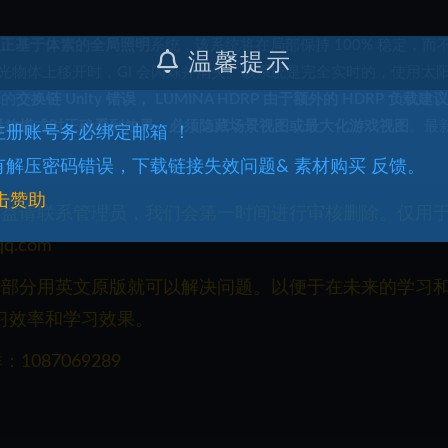
正基于体素的全局照明
系统，该系统将在局部保持 100% 稳定，而
温馨提示
光物体上移开时，GI 会闪烁并消失。该系统是完全实时的，使用太
中的
交换链 Unity 错误，
LUMINA HDRP 由于额外的 HDRP 负载建
播放模式时正确看到效果，必须隐藏场景视图或最大化游戏视图
。最
.注册账号务必绑定邮箱 ！
.有解压密码错误，下载链接失效问题& 素材购买 反馈。
击赞助
权益请联系管理员，我们会第一时间进行审核删除。仅用
q.com
一部分用英文原版就可以解决问题。以便于在未来的学习
习效率和学习效果。
087069289