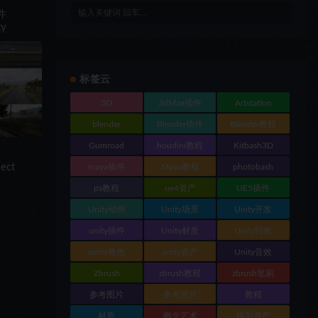
件
ty
标签云
3D
3dMax插件
Artstation
blender
Blender插件
Blender教程
Gumroad
houdini教程
Kitbash3D
ect
maya插件
Maya教程
photobash
ps教程
ue4资产
UE5插件
Unity动画
Unity场景
Unity开发
unity插件
Unity材质
Unity特效
unity角色
unity资产
Unity音效
Zbrush
zbrush教程
zbrush笔刷
参考图片
参考照片
教程
材质
概念艺术
模型资产