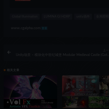
Global Illumination
LUMINA GI HDRP
unity插件
全局照明
www.cgalpha.com
普通
上一
Unity场景 – 模块化中世纪城堡 Modular Medieval Castle (Goth
Cathedral, Medieval Castle, Gothic Castle, Tow
相关文章