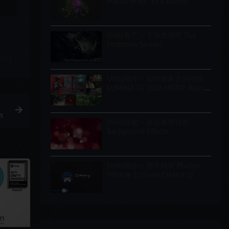
Poison Magic VFX Bundle
Unity资产 – 下水道场景 The
Forgotten Sewers
链接
Unity插件 – 实时体素全局照明
LUMINA GI 2026 HDRP: Real-
Time Voxel Global Illumination
s
Unity特效 – 背景效果特效
Background Effects
Unity插件 – 光子模块 Photon
Module 2 (Game Creator 2)