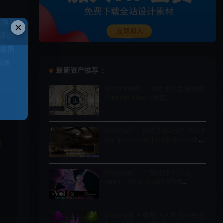
不像基
×
阳和网
议在所
新版
最新资产推荐：
Blender插件 – 网格随机生成插件
Random Flow +教程
于
Unity场景 – 旅馆内部环境 Motel
Reception Interior Environment
和
(Hotel, Realistic, Modular)
Unity插件 – 后期处理工具包
VolFx – VFX Toolkit (Post
Processing, Timeline Tracks,
Shaders, Tools)
Unity特效 – 毒魔法术视觉特效包