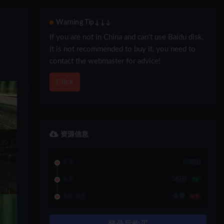
Warning Tip↓↓↓
If you are not in China and can’t use Baidu disk,
it is not recommended to buy it, you need to
contact the webmaster for advice!
Click
资源信息
普通
50积分
会员
5积分
1折
永久会员
免费
推荐