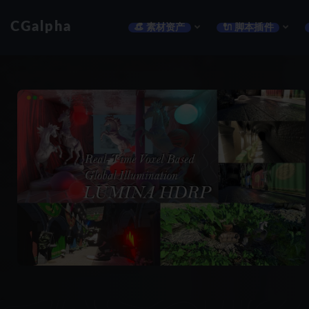
CGalpha
👒 素材资产
🔌 脚本插件
全部