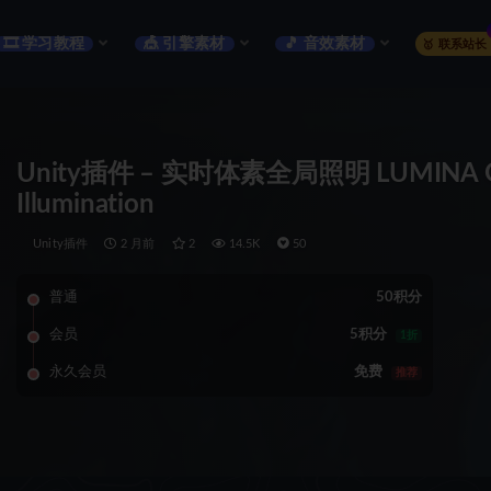
🎞️ 学习教程
🎪 引擎素材
🎵 音效素材
🥇 联系站长
Unity插件 – 实时体素全局照明 LUMINA GI HD
Illumination
Unity插件
2 月前
2
14.5K
50
普通
50积分
会员
5积分
1折
永久会员
免费
推荐