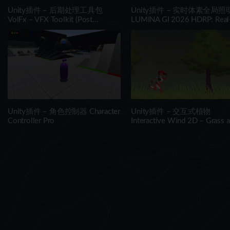
Unity插件 – 后期处理工具包
Unity插件 – 实时体素全局照
VolFx – VFX Toolkit (Post
LUMINA GI 2026 HDRP: Real
Processing, Timeline Tracks,
Time Voxel Global Illuminatio
Shaders, Tools)
Unity插件 – 角色控制器 Character
Unity插件 – 交互式植物
Controller Pro
Interactive Wind 2D – Grass 
Tree Shader