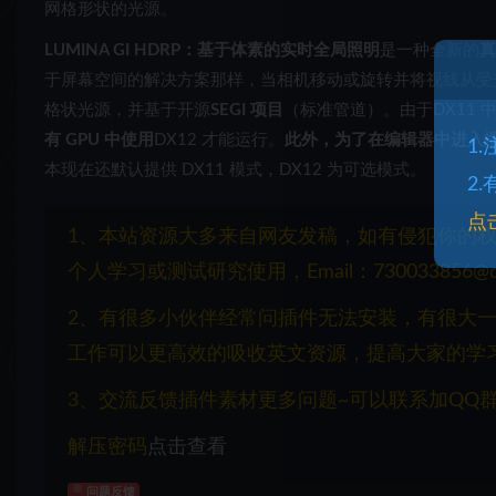
网格形状的光源。
LUMINA GI HDRP：基于体素的实时全局照明
是一种全新的
真
于屏幕空间的解决方案那样，当相机移动或旋转并将视线从受
格状光源，并基于开源
SEGI 项目
（标准管道）。由于DX11 
有 GPU 中使用
DX12 才能运行。
此外，为了在编辑器中进入
1
本现在还默认提供 DX11 模式，DX12 为可选模式。
2
点
1、本站资源大多来自网友发稿，如有侵犯你的
个人学习或测试研究使用，Email：730033856@q
2、有很多小伙伴经常问插件无法安装，有很大
工作可以更高效的吸收英文资源，提高大家的学
3、交流反馈插件素材更多问题~可以联系加QQ群：1
解压密码
点击查看
问题反馈