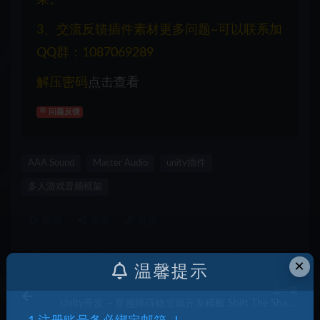
果。
3、交流反馈插件素材更多问题~可以联系加
QQ群：1087069289
解压密码
点击查看
问题反馈
AAA Sound
Master Audio
unity插件
多人游戏音频框架
收藏
海报
链接
×
温馨提示
上一篇
Unity开发 – 穿越障碍物游戏开发模板 Shift The Shape
– Shift jelly up and down to change its form so it can