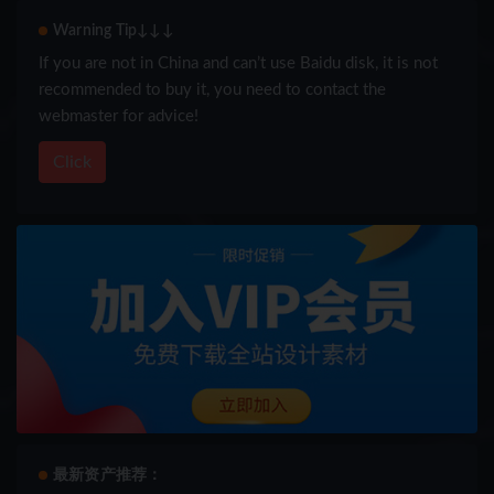
Warning Tip↓↓↓
If you are not in China and can’t use Baidu disk, it is not
recommended to buy it, you need to contact the
webmaster for advice!
Click
最新资产推荐：