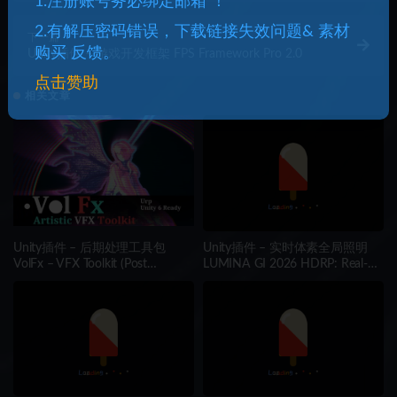
1.注册账号务必绑定邮箱 ！
fit through the obstacles.
2.有解压密码错误，下载链接失效问题& 素材
下一篇
购买 反馈。
Unity插件 – 游戏开发框架 FPS Framework Pro 2.0
点击赞助
相关文章
Unity插件 – 后期处理工具包
Unity插件 – 实时体素全局照明
VolFx – VFX Toolkit (Post
LUMINA GI 2026 HDRP: Real-
Processing, Timeline Tracks,
Time Voxel Global Illumination
Shaders, Tools)