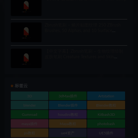
Zbrush笔刷 – 鳞片贴图纹理 250 ZBrush
Brushes, 50 Alphas, and 10 Surface
Patterns
【中文字幕】Zbrush笔刷 – 生物纹理绘制
皮肤笔刷 Creature Textures and Skin
Brushes
标签云
3D
3dMax插件
Artstation
blender
Blender插件
Blender教程
Gumroad
houdini教程
Kitbash3D
maya插件
Maya教程
photobash
ps教程
ue4资产
UE5插件