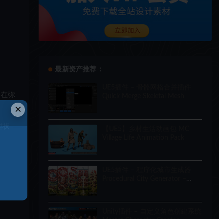
最新资产推荐：
UE5插件 – 骨骼网格合并插件
旨在弥
Quick Merge Skeletal Mesh
×
理状
【UE5】乡村生活动画包 MC
Village Life Animation Pack
UE5插件 – 程序化城市生成器
Procedural City Generator –
OmniScape
Unity插件 – 自定义角色创建系统