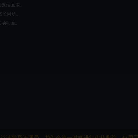
的激活区域。
路径同步。
过场动画。
权益请联系管理员，我们会第一时间进行审核删除。仅用