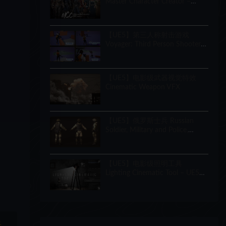
Master Character Creator –
Character Customization/NPC
Creator
【UE5】第三人称射击游戏
Voyager: Third Person Shooter
v2.9
【UE5】电影级武器视觉特效
Cinematic Weapon VFX
【UE5】俄罗斯士兵 Russian
Soldier, Military and Police,
Customizable
【UE5】电影级照明工具
Lighting Cinematic Tool – UE5
Lumen System
于