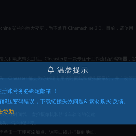
achine 架构的重大变更，尚不兼容 Cinemachine 3.0。目前，请使用
和动态镜头过渡。Cineaster是一款专注于工作流程的编辑
器
，
温馨提示
ineaster 都会为你创建专用的
时间线
和
虚拟摄像机
，并自动管
.注册账号务必绑定邮箱 ！
.有解压密码错误，下载链接失效问题& 素材购买 反馈。
击赞助
r 会自动处理时间线、虚拟摄像机和轨道车轨道的创建。
像头、混合和过渡。
需单击一下即可添加点、调整曲线并捕捉到地面。