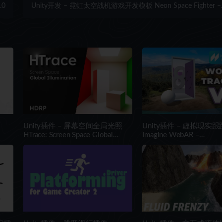
.0
Unity开发 – 霓虹太空战机游戏开发模板 Neon Space Fighter –
shooting meteorites and spaceships. Endless scifi game
Unity插件 – 屏幕空间全局光照
Unity插件 – 虚拟现实
HTrace: Screen Space Global
Imagine WebAR –
Illumination HDRP
WorldTrackerV8