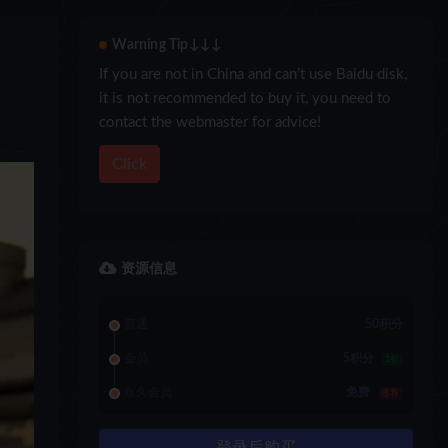
Warning Tip↓↓↓
If you are not in China and can’t use Baidu disk,
it is not recommended to buy it, you need to
contact the webmaster for advice!
Click
资源信息
普通
50积分
会员
5积分
1折
永久会员
免费
推荐