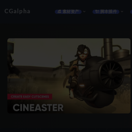
CGalpha
👒 素材资产
🔌 脚本插件
全部