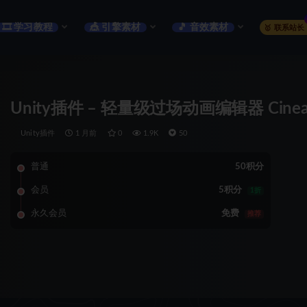
🎞️ 学习教程
🎪 引擎素材
🎵 音效素材
🥇 联系站长
Unity插件 – 轻量级过场动画编辑器 Cineaster – 
Unity插件
1 月前
0
1.9K
50
普通
50积分
会员
5积分
1折
永久会员
免费
推荐