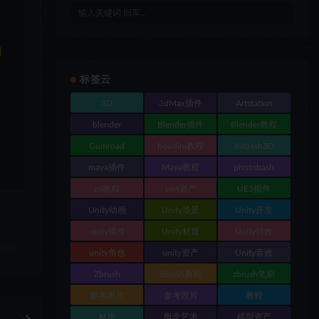
和
标签云
3D
3dMax插件
Artstation
blender
Blender插件
Blender教程
Gumroad
houdini教程
Kitbash3D
maya插件
Maya教程
photobash
ps教程
ue4资产
UE5插件
Unity动画
Unity场景
Unity开发
unity插件
Unity材质
Unity特效
链接
unity角色
unity资产
Unity音效
Zbrush
zbrush教程
zbrush笔刷
参考图片
参考照片
教程
材质
概念艺术
模型资产