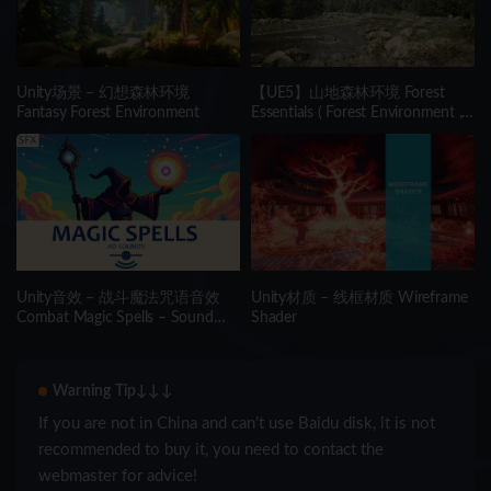
Unity场景 – 幻想森林环境
【UE5】山地森林环境 Forest
Fantasy Forest Environment
Essentials ( Forest Environment ,
Procedural Mountain Forest,
Forest )
Unity音效 – 战斗魔法咒语音效
Unity材质 – 线框材质 Wireframe
Combat Magic Spells – Sound
Shader
Effects
Warning Tip↓↓↓
If you are not in China and can’t use Baidu disk, it is not
recommended to buy it, you need to contact the
webmaster for advice!