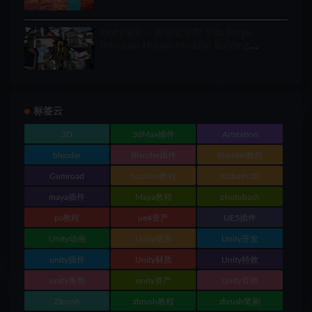
Unity场景 – 模块化别墅 Villa Forge
(Modular House, Modular Building,
Modular Villa, Coastal Town, Town)
标签云
3D
3dMax插件
Artstation
blender
Blender插件
Blender教程
Gumroad
houdini教程
Kitbash3D
maya插件
Maya教程
photobash
ps教程
ue4资产
UE5插件
Unity动画
Unity场景
Unity开发
unity插件
Unity材质
Unity特效
unity角色
unity资产
Unity音效
Zbrush
zbrush教程
zbrush笔刷