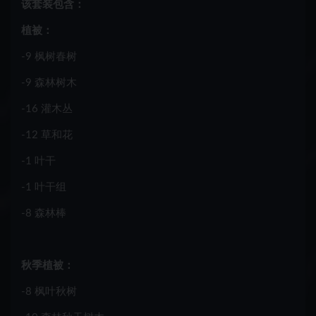
该套装包含：
植被：
-9 枫树春树
-9 森林树木
-16 灌木丛
-12 草和花
-1 叶干
-1 叶干组
-8 森林棒
秋季植被：
-8 枫叶秋树