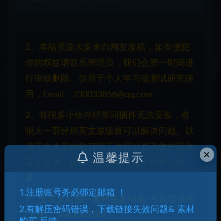
1、本站资源大多来自网友发稿，如有侵犯
你的权益请联系管理员，我们会第一时间进
行审核删除。仅用于个人学习或测试研究使
用，Email：730033856@qq.com
2、有很多小伙伴经常问插件无法安装，有
很大一部分用英文原版就可以解决问题。以
便于在未来的学习和工作可以更高效的吸收
×
温馨提示
英文资源，提高大家的学习效率和学习效
果。
1.注册账号务必绑定邮箱 ！
3、交流反馈插件素材更多问题~可以联系加
2.有解压密码错误，下载链接失效问题& 素材
QQ群：1087069289