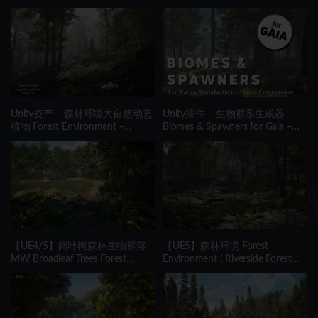
Unity资产 – 森林环境大自然动态
Unity插件 – 生物群系生成器
植物 Forest Environment –
Biomes & Spawners for Gaia –
Dynamic Nature
NatureManufacture’s Forest
Environment
【UE4/5】阔叶树森林生物群落
【UE5】森林环境 Forest
MW Broadleaf Trees Forest
Environment ( Riverside Forest
Biome
with Pine and Tropical Trees )