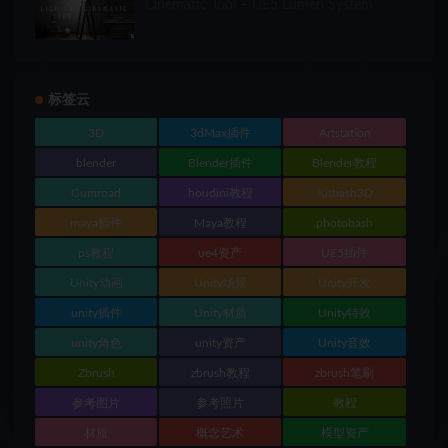
Cinematic Tool – UE5 Lumen System
标签云
3D
3dMax插件
Artstation
blender
Blender插件
Blender教程
Gumroad
houdini教程
Kitbash3D
maya插件
Maya教程
photobash
ps教程
ue4资产
UE5插件
Unity动画
Unity场景
Unity开发
unity插件
Unity材质
Unity特效
unity角色
unity资产
Unity音效
Zbrush
zbrush教程
zbrush笔刷
参考图片
参考照片
教程
材质
概念艺术
模型资产