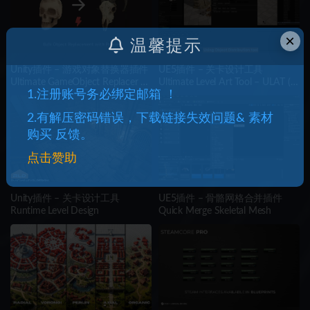
×
温馨提示
Unity插件 – 游戏对象替换器插件
UE5插件 – 关卡设计工具
Ultimate GameObject Replacer –
Ultimate Level Art Tool – ULAT (
1.注册账号务必绑定邮箱 ！
Level Design Tool
Tools / Plugin )
2.有解压密码错误，下载链接失效问题& 素材
购买 反馈。
点击赞助
Unity插件 – 关卡设计工具
UE5插件 – 骨骼网格合并插件
Runtime Level Design
Quick Merge Skeletal Mesh