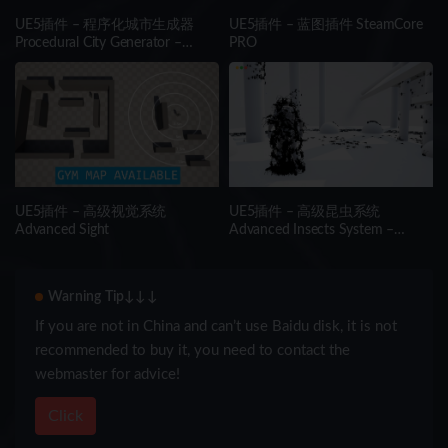
UE5插件 – 程序化城市生成器
UE5插件 – 蓝图插件 SteamCore
Procedural City Generator –
PRO
OmniScape
UE5插件 – 高级视觉系统
UE5插件 – 高级昆虫系统
Advanced Sight
Advanced Insects System –
Realistic Multithreaded Insect
Simulation
Warning Tip↓↓↓
If you are not in China and can’t use Baidu disk, it is not
recommended to buy it, you need to contact the
webmaster for advice!
Click