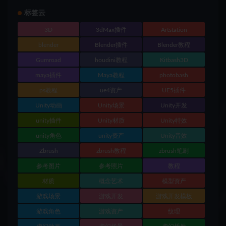
标签云
3D
3dMax插件
Artstation
blender
Blender插件
Blender教程
Gumroad
houdini教程
Kitbash3D
maya插件
Maya教程
photobash
ps教程
ue4资产
UE5插件
Unity动画
Unity场景
Unity开发
unity插件
Unity材质
Unity特效
unity角色
unity资产
Unity音效
Zbrush
zbrush教程
zbrush笔刷
参考图片
参考照片
教程
材质
概念艺术
模型资产
游戏场景
游戏开发
游戏开发模板
游戏角色
游戏资产
纹理