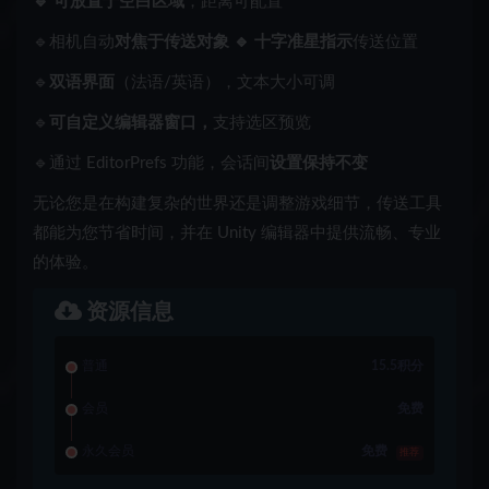
🔹 可
放置于空白区域
，距离可配置
🔹相机自动
对焦于传送对象 🔹 十字
准星指示
传送位置
🔹
双语界面
（法语/英语），文本大小可调
🔹
可自定义编辑器窗口，
支持选区预览
🔹通过 EditorPrefs 功能，会话间
设置保持不变
无论您是在构建复杂的世界还是调整游戏细节，传送工具
都能为您节省时间，并在 Unity 编辑器中提供流畅、专业
的体验。
资源信息
普通
15.5积分
会员
免费
永久会员
免费
推荐