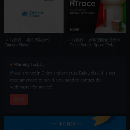
Creator
Unity插件 – 相机抖动插件
Unity插件 – 屏幕空间全局光照
Camera Shake
HTrace: Screen Space Global
Illumination HDRP
Warning Tip↓↓↓
If you are not in China and can’t use Baidu disk, it is not
recommended to buy it, you need to contact the
webmaster for advice!
Click