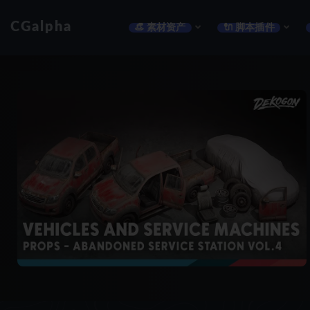
CGalpha
👒 素材资产
🔌 脚本插件
全部