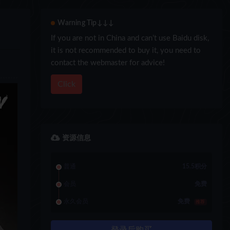
Warning Tip↓↓↓
If you are not in China and can’t use Baidu disk,
it is not recommended to buy it, you need to
contact the webmaster for advice!
Click
资源信息
普通
15.5积分
会员
免费
永久会员
免费
推荐