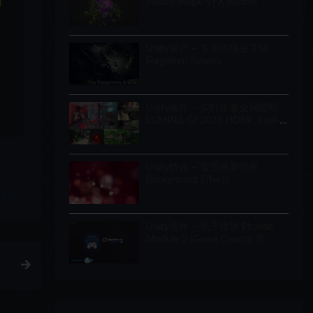
和
Poison Magic VFX Bundle
Unity资产 – 下水道场景 The
Forgotten Sewers
Unity插件 – 实时体素全局照明
LUMINA GI 2026 HDRP: Real-
Time Voxel Global Illumination
Unity特效 – 背景效果特效
Background Effects
链接
Unity插件 – 光子模块 Photon
Module 2 (Game Creator 2)