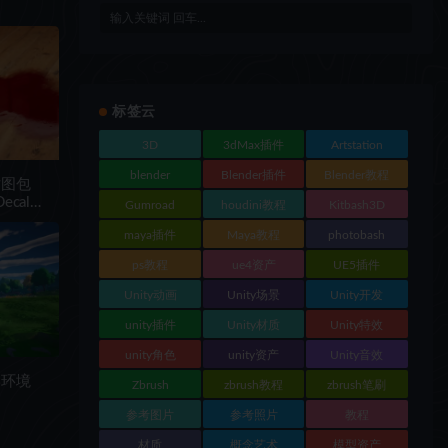
标签云
3D
3dMax插件
Artstation
blender
Blender插件
Blender教程
贴图包
Decal
Gumroad
houdini教程
Kitbash3D
maya插件
Maya教程
photobash
ps教程
ue4资产
UE5插件
Unity动画
Unity场景
Unity开发
unity插件
Unity材质
Unity特效
unity角色
unity资产
Unity音效
形环境
Zbrush
zbrush教程
zbrush笔刷
参考图片
参考照片
教程
材质
概念艺术
模型资产