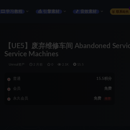
🎞️ 学习教程
🎪 引擎素材
🎵 音效素材
🥇 联系站长
【UE5】废弃维修车间 Abandoned Service Ga
Service Machines
Unreal资产
2 月前
0
2.1K
15.5
普通
15.5积分
会员
免费
永久会员
免费
推荐