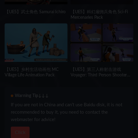
【UE5】武士角色 Samurai Ichiro
【UE5】科幻雇佣兵角色 Sci-Fi
Mercenaries Pack
【UE5】乡村生活动画包 MC
【UE5】第三人称射击游戏
Village Life Animation Pack
Voyager: Third Person Shooter
v2.9
Warning Tip↓↓↓
If you are not in China and can’t use Baidu disk, it is not
recommended to buy it, you need to contact the
webmaster for advice!
Click