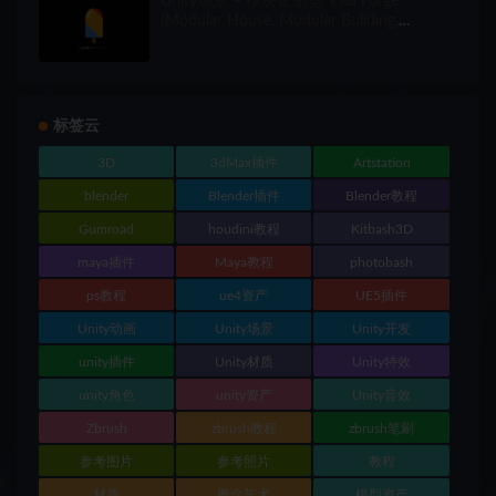
Unity场景 – 模块化别墅 Villa Forge
(Modular House, Modular Building,
Modular Villa, Coastal Town, Town)
标签云
3D
3dMax插件
Artstation
blender
Blender插件
Blender教程
Gumroad
houdini教程
Kitbash3D
maya插件
Maya教程
photobash
ps教程
ue4资产
UE5插件
Unity动画
Unity场景
Unity开发
unity插件
Unity材质
Unity特效
unity角色
unity资产
Unity音效
Zbrush
zbrush教程
zbrush笔刷
参考图片
参考照片
教程
材质
概念艺术
模型资产