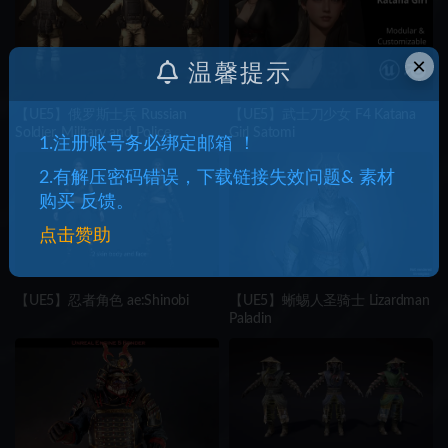
×
温馨提示
【UE5】俄罗斯士兵 Russian
【UE5】武士刀少女 F4 Katana
Soldier, Military and Police,
Girl Satomi
1.注册账号务必绑定邮箱 ！
Customizable
2.有解压密码错误，下载链接失效问题& 素材
购买 反馈。
点击赞助
【UE5】忍者角色 ae:Shinobi
【UE5】蜥蜴人圣骑士 Lizardman
Paladin