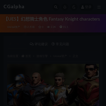
CGalpha
登录
全部
【UE5】幻想骑士角色 Fantasy Knight characters
Unreal资产
2 月前
0
2.2K
15.5
详情介绍
评论建议
常见问题
当前位置：
首页
游戏引擎
Unreal资产
正文