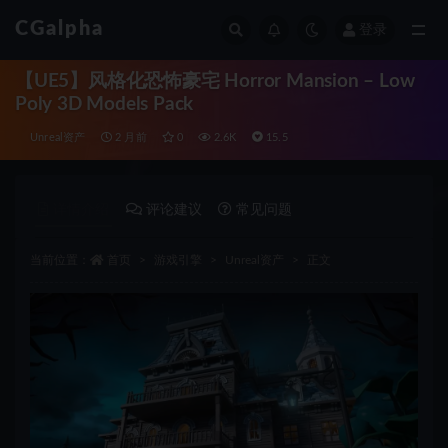
CGalpha
登录
全部
【UE5】风格化恐怖豪宅 Horror Mansion – Low
Poly 3D Models Pack
Unreal资产
2 月前
0
2.6K
15.5
详情介绍
评论建议
常见问题
当前位置：
首页
游戏引擎
Unreal资产
正文