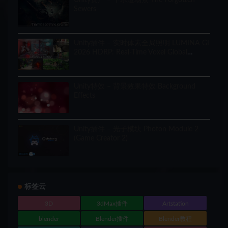
Sewers
Unity插件 – 实时体素全局照明 LUMINA GI
2026 HDRP: Real-Time Voxel Global
Illumination
Unity特效 – 背景效果特效 Background
Effects
Unity插件 – 光子模块 Photon Module 2
(Game Creator 2)
标签云
3D
3dMax插件
Artstation
blender
Blender插件
Blender教程