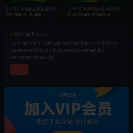
【UE5】风格化丛林自然环境
【UE5】风格化自然地形环境
Pure Nature : Jungle
Pure Nature : Meadows
Warning Tip↓↓↓
If you are not in China and can’t use Baidu disk, it is not
recommended to buy it, you need to contact the
webmaster for advice!
Click