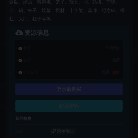
铁砧、蜡烛、留声机、笼子、玩具、书、砧板、煎锅、
刀、锅、杯子、坟墓、棺材、十字架、墓碑、纪念碑、栅
栏、大门、柱子等等。
资源信息
普通
15.5积分
会员
免费
永久会员
免费
推荐
登录后购买
解压密码
其他信息
演示地址
链接