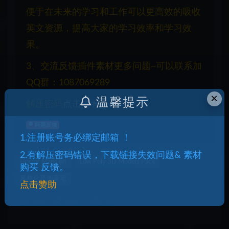
便于在未来的学习和工作可以更高效的吸收
英文资源，提高大家的学习效率和学习效
果。
3、交流反馈插件素材更多问题~可以联系加
QQ群：1087069289
×
温馨提示
解压密码
点击查看
问题反馈
1.注册账号务必绑定邮箱 ！
2.有解压密码错误，下载链接失效问题& 素材
Horror Mansion
Low Poly 3D Models Pack
购买 反馈。
风格化恐怖豪宅
点击赞助
收藏
海报
链接