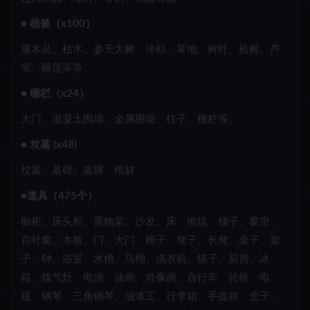
● 植被（x100）
灌木丛、枯木、参天大树、冷杉、草地、树叶、松树、芦
苇、睡莲等等。
● 栅栏（x24）
大门、混凝土围墙、金属围墙、柱子、栅栏等。
● 坟墓 (x48)
坟墓、墓碑、墓牌、棺材
●道具（475个）
橱柜、床头柜、置物架、沙发、床、地毯、梯子、窗帘、
百叶窗、木板、门、大门、椅子、凳子、长凳、桌子、架
子、钟、浴室、水槽、马桶、洗衣机、镜子、厨房、冰
箱、煤气灶、电池、油画、肖像画、自行车、轮椅、电
视、钢琴、三角钢琴、油漆工、行李箱、手提箱、盒子、