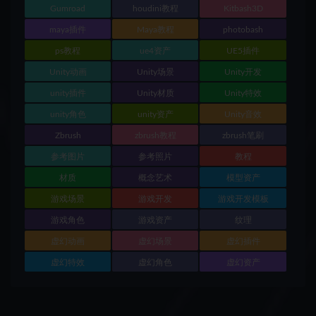
Gumroad
houdini教程
Kitbash3D
maya插件
Maya教程
photobash
ps教程
ue4资产
UE5插件
Unity动画
Unity场景
Unity开发
unity插件
Unity材质
Unity特效
unity角色
unity资产
Unity音效
Zbrush
zbrush教程
zbrush笔刷
参考图片
参考照片
教程
材质
概念艺术
模型资产
游戏场景
游戏开发
游戏开发模板
游戏角色
游戏资产
纹理
虚幻动画
虚幻场景
虚幻插件
虚幻特效
虚幻角色
虚幻资产